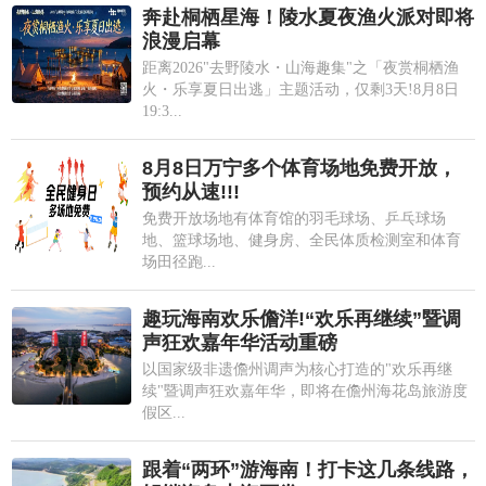
奔赴桐栖星海！陵水夏夜渔火派对即将
浪漫启幕
距离2026"去野陵水・山海趣集"之「夜赏桐栖渔
火・乐享夏日出逃」主题活动，仅剩3天!8月8日
19:3...
8月8日万宁多个体育场地免费开放，
预约从速!!!
免费开放场地有体育馆的羽毛球场、乒乓球场
地、篮球场地、健身房、全民体质检测室和体育
场田径跑...
趣玩海南欢乐儋洋!“欢乐再继续”暨调
声狂欢嘉年华活动重磅
以国家级非遗儋州调声为核心打造的"欢乐再继
续"暨调声狂欢嘉年华，即将在儋州海花岛旅游度
假区...
跟着“两环”游海南！打卡这几条线路，