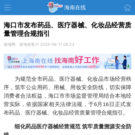
首页
海南在线
海口市发布药品、医疗器械、化妆品经营质
量管理合规指引
资讯中心
热点
旅游
南海网、新海南客户
2026-06-17 08:23
文体
消费
财经
教育
健康
房产
家装
交通
美食
为规范全市药品、医疗器械、化妆品市场经营秩
生活
演出
活动
序，筑牢公众用药、用械、用妆安全防线，切实保障
消费者合法权益，海口市市场监督管理局结合本地经
展会
走读海南
周末去哪儿
营实际，依据国家相关法律法规，于6月16日正式发
人才在线
天涯企服
布药品、医疗器械、化妆品经营质量管理合规指引。
细化药品医疗器械经营规范 筑牢质量溯源安全防