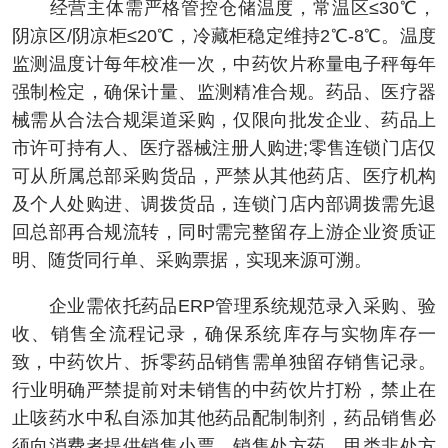
经营主体需严格管控仓储温度，常温区≤30℃，
阴凉区/阴凉柜≤20℃，冷藏柜稳定维持2℃-8℃。温度
监测温度计每年校准一次，中药饮片称量电子秤每年
强制检定，确保计量、监测精准合规。药品、医疗器
械需从合法合规渠道采购，仅限向批发企业、药品上
市许可持有人、医疗器械注册人购进;零售连锁门店仅
可从所属总部采购货品，严禁从其他药店、医疗机构
及个人处购进、调拨货品，连锁门店内部调拨需先退
回总部再合规流转，同时需完整留存上游企业资质证
明、随货同行单、采购票据，实现来源可溯。
企业需依托药品ERP管理系统规范录入采购、验
收、销售全流程记录，确保系统库存与实物库存一
致，中药饮片、拆零药品销售需单独留存销售记录。
行业明确严禁提前对未销售的中药饮片打粉，禁止在
止咳药水中私自添加其他药品配制制剂，药品销售必
须向消费者提供销售小票。销售处方药、甲类非处方