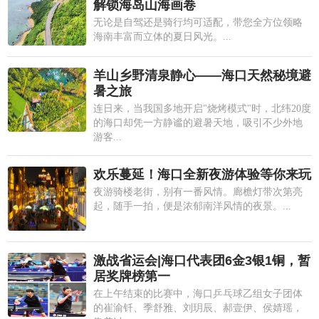
解锁海岛山海画卷
无论是自驾还是骑行均可适配，带您全方位领略
海南丰富而立体的夏日风光。...
羊山乡野清泉静心——海口天然秘境避
暑之旅
连日来，当我国多地开启"烧烤模式"时，北纬20度
的海口却凭一方静谧的避暑天地，吸引不少外地
游客...
欢乐蔓延！海口全新夜游体验等你来玩
夜游骑楼老街，别有一番风情。廊檐灯带次第亮
起，随手一拍，便是浓郁南洋风情的夜景。...
激战省运会|海口代表团6金3银1铜，暂
居奖牌榜第一
在上午结束的比赛中，海口乒乓球乙组女子团体
的崔渝钎、季舒雅、刘玥辰、郝壹伊、侯婧瑶，