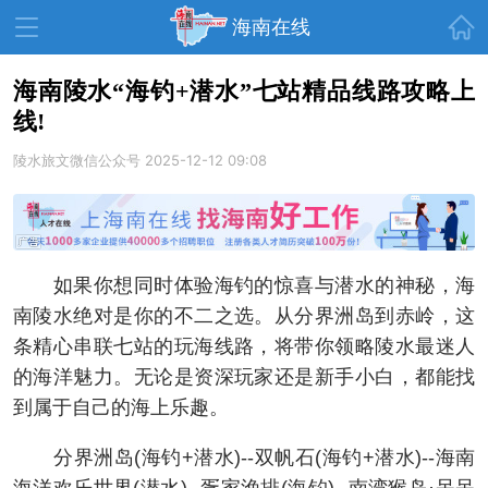
首页
海南在线
海南陵水“海钓+潜水”七站精品线路攻略上
线!
资讯中心
热点
旅游
陵水旅文微信公众号
2025-12-12 09:08
文体
消费
财经
教育
健康
房产
家装
交通
美食
如果你想同时体验海钓的惊喜与潜水的神秘，海
生活
演出
活动
南陵水绝对是你的不二之选。从分界洲岛到赤岭，这
条精心串联七站的玩海线路，将带你领略陵水最迷人
展会
走读海南
周末去哪儿
的海洋魅力。无论是资深玩家还是新手小白，都能找
人才在线
天涯企服
到属于自己的海上乐趣。
分界洲岛(海钓+潜水)--双帆石(海钓+潜水)--海南