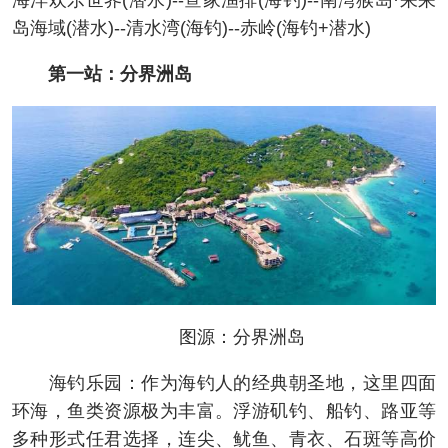
海洋欢乐世界(潜水)--疍家渔排(海钓)--南湾猴岛·呆呆
岛海域(潜水)--清水湾(海钓)--赤岭(海钓+潜水)
第一站：分界洲岛
图源：分界洲岛
海钓乐园：作为海钓人的经典朝圣地，这里四面
环海，鱼类资源极为丰富。浮游矶钓、船钓、路亚等
多种形式任君选择，连尖、鱿鱼、青衣、石斑等高价