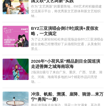
国文联“文艺两新”实践
作为"文艺两新"的重要阵地，898艺术村积极搭建
交流展示平台，将优秀新文艺群体和新文艺组织
纳...
BY2三亚演唱会倒计时|观演+度假攻
略，一文搞定
为了让大家轻轻松松奔赴现场这份BY2三亚演唱会
超全攻略已经整理好了从场馆到交通，从美食到
景点...
2026年“小荷风采”精品剧目全国巡演
走进善舞之城海南琼海
2场演出吸引了来自广东、重庆、广西、甘肃、湖
北、河南、海南等多地的34个精彩作品闪亮登
场。...
冲浪、帆船、溯溪、崖降、骑游…来万
宁“勇闯”一夏!
抱起冲浪板走向海边，浪花一次次涌来，耳边是