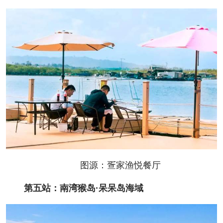
图源：疍家渔悦餐厅
第五站：南湾猴岛·呆呆岛海域