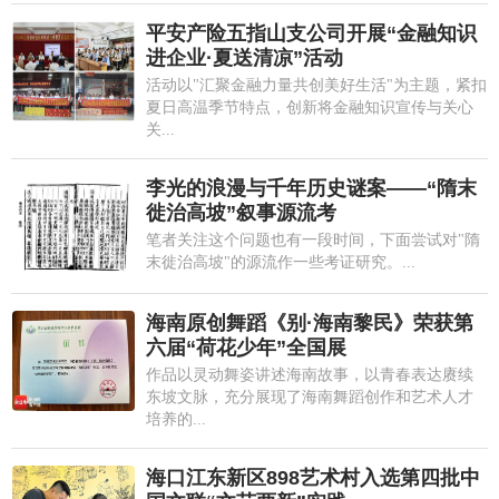
平安产险五指山支公司开展“金融知识
进企业·夏送清凉”活动
活动以"汇聚金融力量共创美好生活"为主题，紧扣
夏日高温季节特点，创新将金融知识宣传与关心
关...
李光的浪漫与千年历史谜案——“隋末
徙治高坡”叙事源流考
笔者关注这个问题也有一段时间，下面尝试对"隋
末徙治高坡"的源流作一些考证研究。...
海南原创舞蹈《别·海南黎民》荣获第
六届“荷花少年”全国展
作品以灵动舞姿讲述海南故事，以青春表达赓续
东坡文脉，充分展现了海南舞蹈创作和艺术人才
培养的...
海口江东新区898艺术村入选第四批中