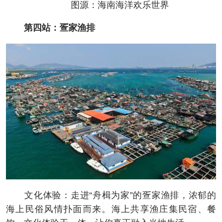
图源：海南海洋欢乐世界
第四站：疍家渔排
文化体验：走进“舟楫为家”的疍家渔排，浓郁的
海上民俗风情扑面而来。海上共享渔庄集民宿、餐