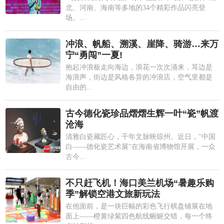
北、河南、海南等多地的34个精彩作品闪亮登
场。...
冲浪、帆船、溯溪、崖降、骑游…来万
宁“勇闯”一夏!
抱起冲浪板走向海边，浪花一次次涌来，耳边是
海浪声，街边是风格各异的冲浪店，空气里都是
自由的...
古今德化瓷珍品熠熠生辉一叶“瓷”帆渡
沧海
清雅白瓷藏匠心，千年文脉映琼州。近日，"中国
白——德化瓷艺术展"在海南省博物馆开展，一众
古今...
不只赶飞机！海口美兰机场“暑趣乐购
季”解锁空港文旅新玩法
在他面前，是一块巨幅的彩色飞行棋盘铺展在地
面上——橙黄绿紫四色航线蜿蜒交错，每一个终