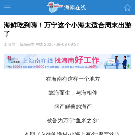
首页
海南在线
海鲜吃到嗨！万宁这个小海太适合周末出游
了
资讯中心
热点
旅游
南海网、新海南客户端
2025-09-08 09:27
文体
消费
财经
教育
健康
房产
家装
交通
美食
在海南有这样一个地方
生活
演出
活动
靠海而生，与海相伴
展会
走读海南
周末去哪儿
盛产鲜美的海产
人才在线
天涯企服
被誉为万宁“鱼米之乡”
本期《向往的渔村·小海上有个“聚宝盆”》