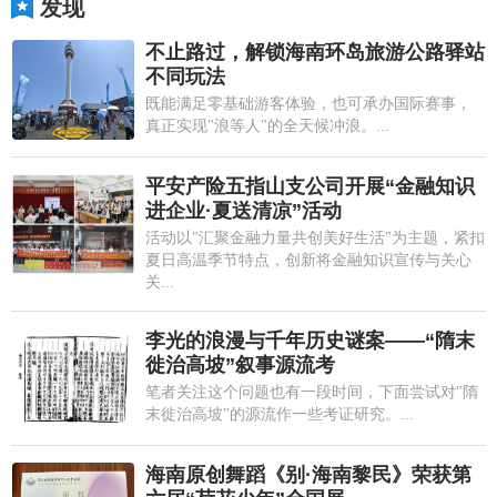
发现
不止路过，解锁海南环岛旅游公路驿站
不同玩法
既能满足零基础游客体验，也可承办国际赛事，
真正实现"浪等人"的全天候冲浪。...
平安产险五指山支公司开展“金融知识
进企业·夏送清凉”活动
活动以"汇聚金融力量共创美好生活"为主题，紧扣
夏日高温季节特点，创新将金融知识宣传与关心
关...
李光的浪漫与千年历史谜案——“隋末
徙治高坡”叙事源流考
笔者关注这个问题也有一段时间，下面尝试对"隋
末徙治高坡"的源流作一些考证研究。...
海南原创舞蹈《别·海南黎民》荣获第