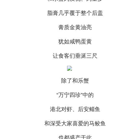
脂膏几乎覆于整个后盖
膏质金黄油亮
犹如咸鸭蛋黄
让食客们垂涎三尺
除了和乐蟹
“万宁四珍”中的
港北对虾、后安鲻鱼
和深受大家喜爱的马鲛鱼
也都盛产于此