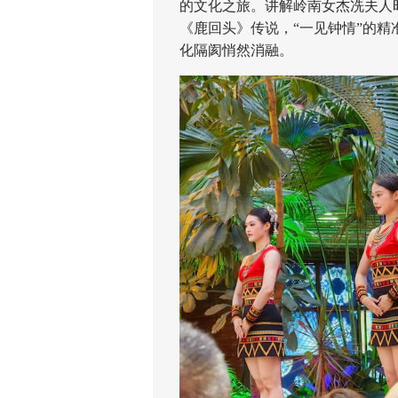
的文化之旅。讲解岭南女杰冼夫人时
《鹿回头》传说，“一见钟情”的
化隔阂悄然消融。