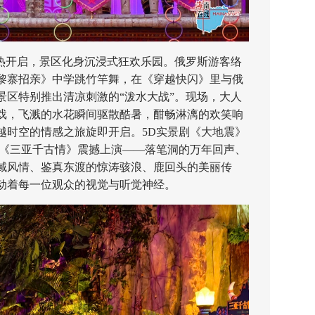
开启，景区化身沉浸式狂欢乐园。俄罗斯游客络
黎寨招亲》中学跳竹竿舞，在《穿越快闪》里与俄
景区特别推出清凉刺激的“泼水大战”。现场，大人
戏，飞溅的水花瞬间驱散酷暑，酣畅淋漓的欢笑响
越时空的情感之旅旋即开启。5D实景剧《大地震》
舞《三亚千古情》震撼上演——落笔洞的万年回声、
域风情、鉴真东渡的惊涛骇浪、鹿回头的美丽传
动着每一位观众的视觉与听觉神经。