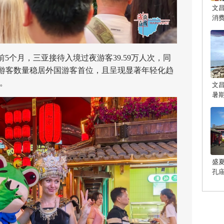
文
消
个月，三亚接待入境过夜游客39.59万人次，同
罗斯游客数量稳居外国游客首位，且呈现显著年轻化趋
%。
文
暑
盛
孔
光