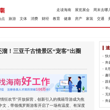
走读海南
展览展会
周末去哪
热点
旅游
文体
消费
财经
教育
健康
房产
家装
交通
速
溜！三亚千古情景区“宠客”出圈
快
奔
8
趣
跟
羊
无
情狂欢节”开放探营，创新引入的俄籍导游成为焦
奔
中文，带领俄罗斯游客开启了一场有温度、有深度