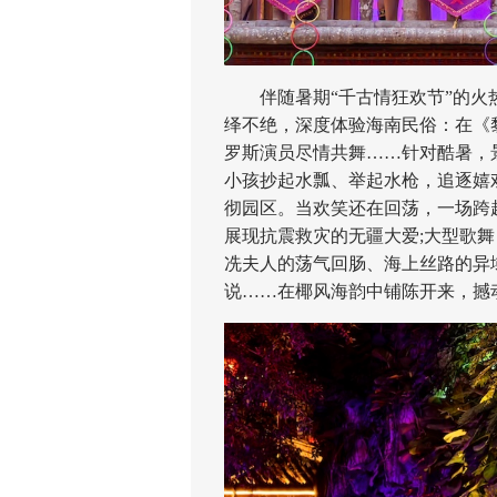
伴随暑期“千古情狂欢节”的火热
绎不绝，深度体验海南民俗：在《
罗斯演员尽情共舞……针对酷暑，
小孩抄起水瓢、举起水枪，追逐嬉
彻园区。当欢笑还在回荡，一场跨
展现抗震救灾的无疆大爱;大型歌
冼夫人的荡气回肠、海上丝路的异
说……在椰风海韵中铺陈开来，撼