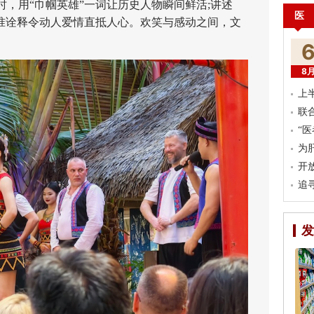
，用“巾帼英雄”一词让历史人物瞬间鲜活;讲述
医
精准诠释令动人爱情直抵人心。欢笑与感动之间，文
8
上
联
“
为
开
追
发