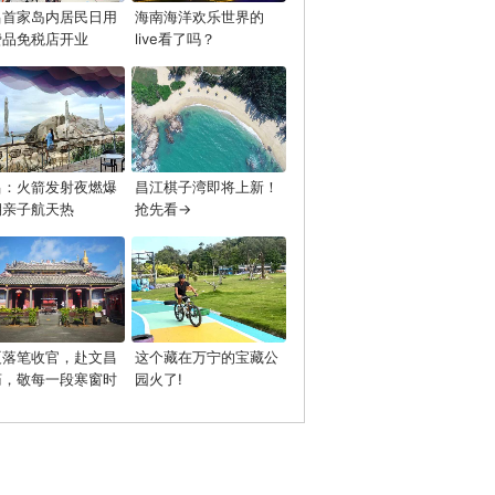
昌首家岛内居民日用
海南海洋欢乐世界的
费品免税店开业
live看了吗？
昌：火箭发射夜燃爆
昌江棋子湾即将上新！
期亲子航天热
抢先看→
夏落笔收官，赴文昌
这个藏在万宁的宝藏公
庙，敬每一段寒窗时
园火了!