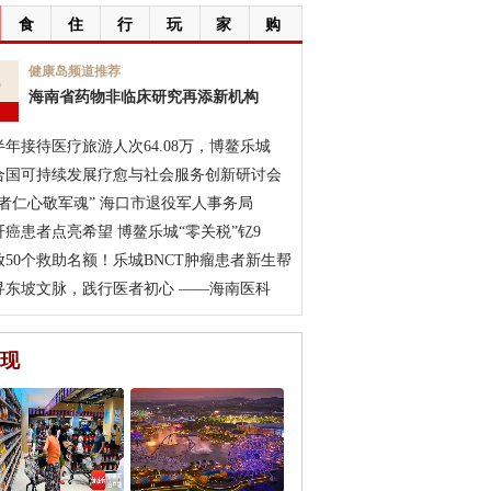
食
住
行
玩
家
购
6
健康岛频道推荐
海南省药物非临床研究再添新机构
月
半年接待医疗旅游人次64.08万，博鳌乐城
合国可持续发展疗愈与社会服务创新研讨会
医者仁心敬军魂” 海口市退役军人事务局
肝癌患者点亮希望 博鳌乐城“零关税”钇9
放50个救助名额！乐城BNCT肿瘤患者新生帮
寻东坡文脉，践行医者初心 ——海南医科
现