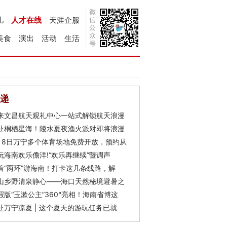
儿
人才在线
天涯企服
美食
演出
活动
生活
递
来文昌航天观礼中心一站式解锁航天浪漫
赴桐栖星海！陵水夏夜渔火派对即将浪漫
月8日万宁多个体育场地免费开放，预约从
玩海南欢乐儋洋!“欢乐再继续”暨调声
着“两环”游海南！打卡这几条线路，解
山乡野清泉静心——海口天然秘境避暑之
瑕版“玉漱公主”360°亮相！海南省博这
赴万宁凉夏 | 这个夏天的游玩任务已就