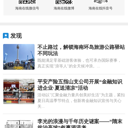
海南在线微信号
海南在线微博
海南在线抖音号
发现
不止路过，解锁海南环岛旅游公路驿站
不同玩法
既能满足零基础游客体验，也可承办国际赛事，
真正实现"浪等人"的全天候冲浪。...
平安产险五指山支公司开展“金融知识
进企业·夏送清凉”活动
活动以"汇聚金融力量共创美好生活"为主题，紧扣
夏日高温季节特点，创新将金融知识宣传与关心
关...
李光的浪漫与千年历史谜案——“隋末
徙治高坡”叙事源流考