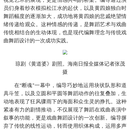
视觉艺术的展现，更是情感共鸣的桥梁。编导通过演
员们身着纱衣模拟松江水的起伏，以及黄四娘独白时
舞蹈幅度的逐渐加大，成功地将黄四娘的悲戚绝望情
绪传递给观众。这种情感的传递，是舞蹈艺术与戏曲
传统相结合的生动体现，也是现代编舞理念与传统戏
曲舞蹈设计的一次成功实践。
琼剧《黄道婆》剧照。海南日报全媒体记者张茂
摄
在“断魂”一幕中，编导巧妙地运用块状队形和道
具斗笠，以及立圆和平圆等舞蹈动作的往复叠加，生
动地表现了狂风骤雨下的海面和众生灵的挣扎。这种
紧凑有力的剧情推动，不仅展现了舞蹈在戏曲表演中
叙事的功能，更是戏曲舞蹈设计的一次创新。编导摒
弃了传统的线性运动，转而使用织体构成，运用多声