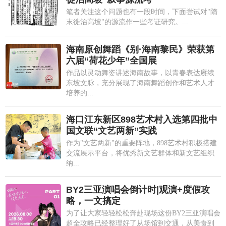
笔者关注这个问题也有一段时间，下面尝试对"隋
末徙治高坡"的源流作一些考证研究。...
海南原创舞蹈《别·海南黎民》荣获第
六届“荷花少年”全国展
作品以灵动舞姿讲述海南故事，以青春表达赓续
东坡文脉，充分展现了海南舞蹈创作和艺术人才
培养的...
海口江东新区898艺术村入选第四批中
国文联“文艺两新”实践
作为"文艺两新"的重要阵地，898艺术村积极搭建
交流展示平台，将优秀新文艺群体和新文艺组织
纳...
BY2三亚演唱会倒计时|观演+度假攻
略，一文搞定
为了让大家轻轻松松奔赴现场这份BY2三亚演唱会
超全攻略已经整理好了从场馆到交通，从美食到