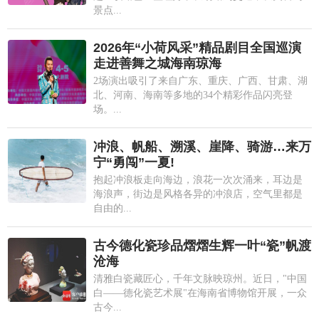
景点...
2026年“小荷风采”精品剧目全国巡演
走进善舞之城海南琼海
2场演出吸引了来自广东、重庆、广西、甘肃、湖
北、河南、海南等多地的34个精彩作品闪亮登
场。...
冲浪、帆船、溯溪、崖降、骑游…来万
宁“勇闯”一夏!
抱起冲浪板走向海边，浪花一次次涌来，耳边是
海浪声，街边是风格各异的冲浪店，空气里都是
自由的...
古今德化瓷珍品熠熠生辉一叶“瓷”帆渡
沧海
清雅白瓷藏匠心，千年文脉映琼州。近日，"中国
白——德化瓷艺术展"在海南省博物馆开展，一众
古今...