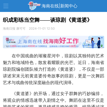
海南在线|新闻中心
织成彩练当空舞——谈琼剧《黄道婆》
海南日报
资讯中心
康可可
热点
2024-11-01 12:50
旅游
文体
消费
财经
教育
健康
房产
在中国戏曲的璀璨星河中，琼剧以其独特的艺术
家装
交通
美食
魅力和地域特色，散发着耀眼的光芒。近日，海南省
生活
演出
活动
琼剧院编创团队倾力打造的《黄道婆》，不仅是一部
讲述宋末元初黄道婆传奇故事的琼剧，更是一次舞蹈
展会
走读海南
周末去哪儿
艺术与戏曲传统深度融合的现代演绎。
人才在线
天涯企服
《黄道婆》的开场，通过女子群舞的巧妙编排，
将观众的情感迅速带入剧情之中。舞蹈在这里不仅是