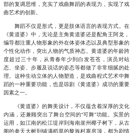
部的复调思维，充实了戏曲舞蹈的表现力，实现了戏
曲艺术的创新。
舞蹈不仅是形式，更是肢体语言的表现方式。在
《黄道婆》中，无论是主角黄道婆还是配角王阿龙，
编导都注重人物形象的外在体姿体态以及典型形象的
个性化动作，突出人物的气质神态。黄道婆的年龄跨
度超过三十年，从青春年少到白发苍苍，演员对站
态、坐姿、步履及说话的姿态等都做了非常细腻的处
理。这种生动立体的人物塑造，是戏曲程式艺术中舞
蹈的一种重要功能，也是琼剧《黄道婆》成功的重要
因素之一。
《黄道婆》的舞美设计，不仅蕴含着深厚的文化
内涵，还兼顾突出了舞台空间的“可舞”功能。实景的
运用，如江南的松江堤岸到海南崖州椰子树下，从古
阁的参天大树到铺满稻草的黎族村寨房顶，都为剧情