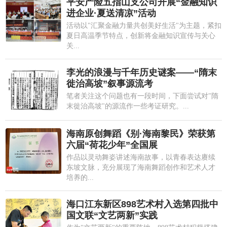
平安产险五指山支公司开展“金融知识
进企业·夏送清凉”活动
活动以"汇聚金融力量共创美好生活"为主题，紧扣
夏日高温季节特点，创新将金融知识宣传与关心
关...
李光的浪漫与千年历史谜案——“隋末
徙治高坡”叙事源流考
笔者关注这个问题也有一段时间，下面尝试对"隋
末徙治高坡"的源流作一些考证研究。...
海南原创舞蹈《别·海南黎民》荣获第
六届“荷花少年”全国展
作品以灵动舞姿讲述海南故事，以青春表达赓续
东坡文脉，充分展现了海南舞蹈创作和艺术人才
培养的...
海口江东新区898艺术村入选第四批中
国文联“文艺两新”实践