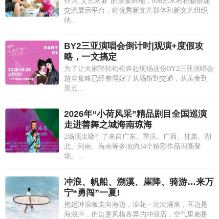
作为"文艺两新"的重要阵地，898艺术村积极搭建
交流展示平台，将优秀新文艺群体和新文艺组织
纳...
BY2三亚演唱会倒计时|观演+度假攻
略，一文搞定
为了让大家轻轻松松奔赴现场这份BY2三亚演唱会
超全攻略已经整理好了从场馆到交通，从美食到
景点...
2026年“小荷风采”精品剧目全国巡演
走进善舞之城海南琼海
2场演出吸引了来自广东、重庆、广西、甘肃、湖
北、河南、海南等多地的34个精彩作品闪亮登
场。...
冲浪、帆船、溯溪、崖降、骑游…来万
宁“勇闯”一夏!
抱起冲浪板走向海边，浪花一次次涌来，耳边是
海浪声，街边是风格各异的冲浪店，空气里都是