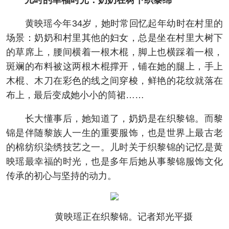
儿时的幸福时光：奶奶在树下织黎绵
黄映瑶今年34岁，她时常回忆起年幼时在村里的
场景：奶奶和村里其他的妇女，总是坐在村里大树下
的草席上，腰间横着一根木棍，脚上也横踩着一根，
斑斓的布料被这两根木棍撑开，铺在她的腿上，手上
木棍、木刀在彩色的线之间穿梭，鲜艳的花纹就落在
布上，最后变成她小小的筒裙……
长大懂事后，她知道了，奶奶是在织黎锦。而黎
锦是伴随黎族人一生的重要服饰，也是世界上最古老
的棉纺织染绣技艺之一。儿时关于织黎锦的记忆是黄
映瑶最幸福的时光，也是多年后她从事黎锦服饰文化
传承的初心与坚持的动力。
黄映瑶正在织黎锦。记者郑光平摄