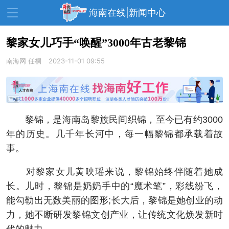
海南在线|新闻中心
黎家女儿巧手“唤醒”3000年古老黎锦
南海网
资讯中心
任桐
2023-11-01 09:55
热点
旅游
文体
消费
财经
教育
健康
房产
黎锦，是海南岛黎族民间织锦，至今已有约3000
家装
交通
美食
年的历史。几千年长河中，每一幅黎锦都承载着故
生活
演出
活动
事。
展会
走读海南
周末去哪儿
对黎家女儿黄映瑶来说，黎锦始终伴随着她成
长。儿时，黎锦是奶奶手中的“魔术笔”，彩线纷飞，
人才在线
天涯企服
能勾勒出无数美丽的图形;长大后，黎锦是她创业的动
力，她不断研发黎锦文创产业，让传统文化焕发新时