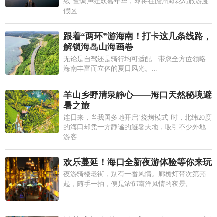
续"暨调声狂欢嘉年华，即将在儋州海花岛旅游度
假区...
跟着“两环”游海南！打卡这几条线路，
解锁海岛山海画卷
无论是自驾还是骑行均可适配，带您全方位领略
海南丰富而立体的夏日风光。...
羊山乡野清泉静心——海口天然秘境避
暑之旅
连日来，当我国多地开启"烧烤模式"时，北纬20度
的海口却凭一方静谧的避暑天地，吸引不少外地
游客...
欢乐蔓延！海口全新夜游体验等你来玩
夜游骑楼老街，别有一番风情。廊檐灯带次第亮
起，随手一拍，便是浓郁南洋风情的夜景。...