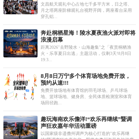
文昌航天观礼中心占地七千多平方米，日之塔、
月之塔两座阶梯观礼台视野开阔，两座看台采用
穿孔铝...
奔赴桐栖星海！陵水夏夜渔火派对即将
浪漫启幕
距离2026"去野陵水・山海趣集"之「夜赏桐栖渔
火・乐享夏日出逃」主题活动，仅剩3天!8月8日
19:3...
8月8日万宁多个体育场地免费开放，
预约从速!!!
免费开放场地有体育馆的羽毛球场、乒乓球场
地、篮球场地、健身房、全民体质检测室和体育
场田径跑...
趣玩海南欢乐儋洋!“欢乐再继续”暨调
声狂欢嘉年华活动重磅
以国家级非遗儋州调声为核心打造的"欢乐再继