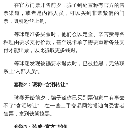
在官方门票开售前夕，骗子到处宣称有官方的售
票渠道，或者是内部人员，可以买到非常紧俏的门
票，吸引粉丝上钩。
等球迷准备买票时，他们会以定金、辛苦费等各
种理由要求支付价款，甚至说卡单了需要重新备注支
付才能出票，以此骗取更多钱财。
等球迷发现被骗要求退款时，已被拉黑，无法联
系上“内部人员”。
套路2：谎称“含泪转让”
球赛开始前夕，骗子谎称已买到票但家中有事去
不了“含泪转让”，在一些二手交易网站搭讪向受害者
售票，拿到钱就拉黑。
套路3：装成“官方”钓鱼