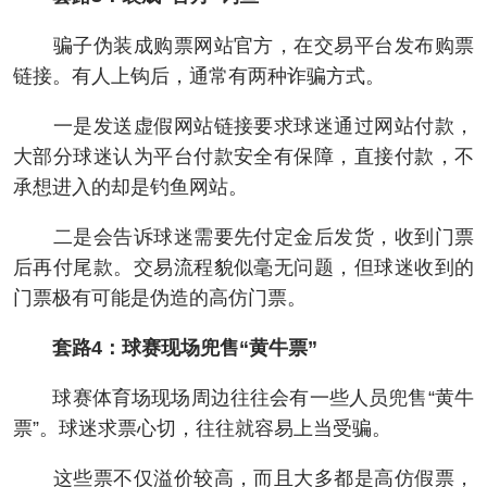
骗子伪装成购票网站官方，在交易平台发布购票
链接。有人上钩后，通常有两种诈骗方式。
一是发送虚假网站链接要求球迷通过网站付款，
大部分球迷认为平台付款安全有保障，直接付款，不
承想进入的却是钓鱼网站。
二是会告诉球迷需要先付定金后发货，收到门票
后再付尾款。交易流程貌似毫无问题，但球迷收到的
门票极有可能是伪造的高仿门票。
套路4：球赛现场兜售“黄牛票”
球赛体育场现场周边往往会有一些人员兜售“黄牛
票”。球迷求票心切，往往就容易上当受骗。
这些票不仅溢价较高，而且大多都是高仿假票，