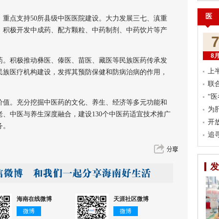
医
支持50所县级中医医院建设。大力发展三七、滇重
。积极开发中成药、配方颗粒、中药制剂、中药饮片等产
8
积极推动彝医、傣医、苗医、藏医等民族医药传承发
上
民族医疗机构建设，发挥其预防保健和防病治病的作用，
联
“
。充分挖掘中医药的文化、养生、经济等多元功能和
为
、中医与养生深度融合，建设130个中医药适宜技术推广
开
务。
追
发
海南在线微博
天涯社区微博
微博
微博