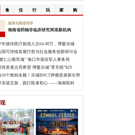
食
住
行
玩
家
购
7
健康岛频道推荐
海南省药物非临床研究再添新机构
月
半年接待医疗旅游人次64.08万，博鳌乐城
合国可持续发展疗愈与社会服务创新研讨会
医者仁心敬军魂” 海口市退役军人事务局
肝癌患者点亮希望 博鳌乐城“零关税”钇9
放50个救助名额！乐城BNCT肿瘤患者新生帮
寻东坡文脉，践行医者初心 ——海南医科
现