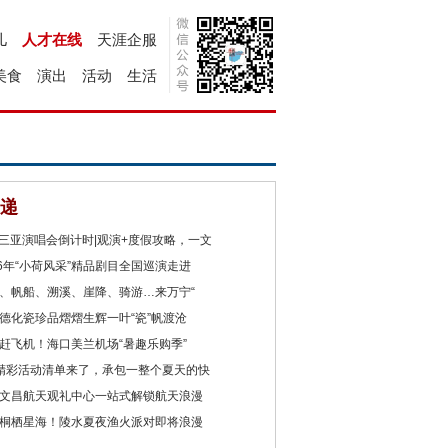
儿
人才在线
天涯企服
美食
演出
活动
生活
递
2三亚演唱会倒计时|观演+度假攻略，一文
26年“小荷风采”精品剧目全国巡演走进
、帆船、溯溪、崖降、骑游…来万宁“
德化瓷珍品熠熠生辉一叶“瓷”帆渡沧
赶飞机！海口美兰机场“暑趣乐购季”
精彩活动清单来了，承包一整个夏天的快
文昌航天观礼中心一站式解锁航天浪漫
桐栖星海！陵水夏夜渔火派对即将浪漫