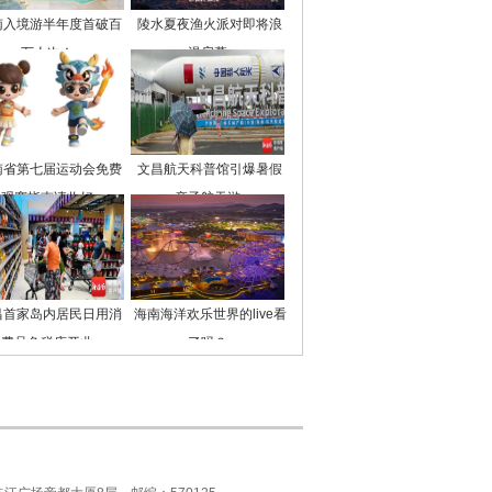
南入境游半年度首破百
陵水夏夜渔火派对即将浪
万人次！
漫启幕
南省第七届运动会免费
文昌航天科普馆引爆暑假
观赛指南请收好
亲子航天游
昌首家岛内居民日用消
海南海洋欢乐世界的live看
费品免税店开业
了吗？