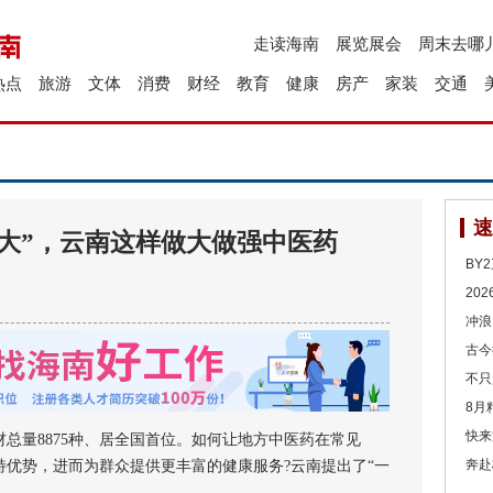
走读海南
展览展会
周末去哪
热点
旅游
文体
消费
财经
教育
健康
房产
家装
交通
速
大”，云南这样做大做强中医药
BY
20
冲浪
古今
不只
8月
快来
量8875种、居全国首位。如何让地方中医药在常见
奔赴
优势，进而为群众提供更丰富的健康服务?云南提出了“一