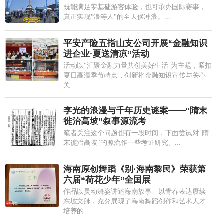
既能满足零基础游客体验，也可承办国际赛事，
真正实现"浪等人"的全天候冲浪。...
平安产险五指山支公司开展“金融知识
进企业·夏送清凉”活动
活动以"汇聚金融力量共创美好生活"为主题，紧扣
夏日高温季节特点，创新将金融知识宣传与关心
关...
李光的浪漫与千年历史谜案——“隋末
徙治高坡”叙事源流考
笔者关注这个问题也有一段时间，下面尝试对"隋
末徙治高坡"的源流作一些考证研究。...
海南原创舞蹈《别·海南黎民》荣获第
六届“荷花少年”全国展
作品以灵动舞姿讲述海南故事，以青春表达赓续
东坡文脉，充分展现了海南舞蹈创作和艺术人才
培养的...