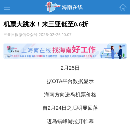
首页
海南在线
机票大跳水！来三亚低至0.6折
三亚日报微信公众号
资讯中心
热点
2026-02-26 10:07
旅游
文体
消费
财经
教育
健康
房产
2月25日
家装
交通
美食
据OTA平台数据显示
生活
演出
活动
展会
走读海南
周末去哪儿
海南方向进岛机票价格
人才在线
天涯企服
自2月24日之后明显回落
进岛错峰游拉开帷幕