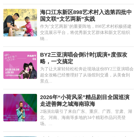
海口江东新区898艺术村入选第四批中
国文联“文艺两新”实践
作为"文艺两新"的重要阵地，898艺术村积极搭建
交流展示平台，将优秀新文艺群体和新文艺组织
纳...
BY2三亚演唱会倒计时|观演+度假攻
略，一文搞定
为了让大家轻轻松松奔赴现场这份BY2三亚演唱会
超全攻略已经整理好了从场馆到交通，从美食到
景点...
2026年“小荷风采”精品剧目全国巡演
走进善舞之城海南琼海
2场演出吸引了来自广东、重庆、广西、甘肃、湖
北、河南、海南等多地的34个精彩作品闪亮登
场。...