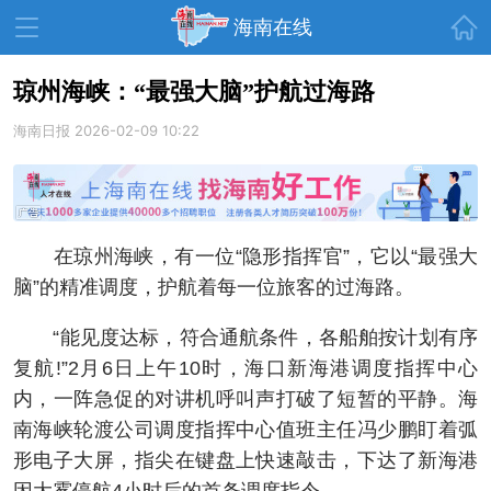
首页
海南在线
琼州海峡：“最强大脑”护航过海路
海南日报
资讯中心
2026-02-09 10:22
热点
旅游
文体
消费
财经
教育
健康
房产
在琼州海峡，有一位“隐形指挥官”，它以“最强大
家装
交通
美食
脑”的精准调度，护航着每一位旅客的过海路。
生活
演出
活动
“能见度达标，符合通航条件，各船舶按计划有序
展会
走读海南
周末去哪儿
复航!”2月6日上午10时，海口新海港调度指挥中心
内，一阵急促的对讲机呼叫声打破了短暂的平静。海
人才在线
天涯企服
南海峡轮渡公司调度指挥中心值班主任冯少鹏盯着弧
形电子大屏，指尖在键盘上快速敲击，下达了新海港