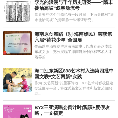
李光的浪漫与千年历史谜案——“隋末
徙治高坡”叙事源流考
笔者关注这个问题也有一段时间，下面尝试对"隋
末徙治高坡"的源流作一些考证研究。...
海南原创舞蹈《别·海南黎民》荣获第
六届“荷花少年”全国展
作品以灵动舞姿讲述海南故事，以青春表达赓续
东坡文脉，充分展现了海南舞蹈创作和艺术人才
培养的...
海口江东新区898艺术村入选第四批中
国文联“文艺两新”实践
作为"文艺两新"的重要阵地，898艺术村积极搭建
交流展示平台，将优秀新文艺群体和新文艺组织
纳...
BY2三亚演唱会倒计时|观演+度假攻
略，一文搞定