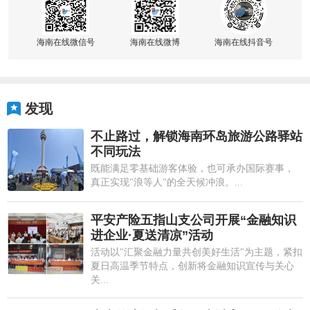
海南在线微信号
海南在线微博
海南在线抖音号
发现
不止路过，解锁海南环岛旅游公路驿站
不同玩法
既能满足零基础游客体验，也可承办国际赛事，
真正实现"浪等人"的全天候冲浪。...
平安产险五指山支公司开展“金融知识
进企业·夏送清凉”活动
活动以"汇聚金融力量共创美好生活"为主题，紧扣
夏日高温季节特点，创新将金融知识宣传与关心
关...