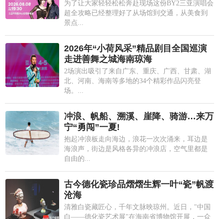
为了让大家轻轻松松奔赴现场这份BY2三亚演唱会
超全攻略已经整理好了从场馆到交通，从美食到
景点...
2026年“小荷风采”精品剧目全国巡演
走进善舞之城海南琼海
2场演出吸引了来自广东、重庆、广西、甘肃、湖
北、河南、海南等多地的34个精彩作品闪亮登
场。...
冲浪、帆船、溯溪、崖降、骑游…来万
宁“勇闯”一夏!
抱起冲浪板走向海边，浪花一次次涌来，耳边是
海浪声，街边是风格各异的冲浪店，空气里都是
自由的...
古今德化瓷珍品熠熠生辉一叶“瓷”帆渡
沧海
清雅白瓷藏匠心，千年文脉映琼州。近日，"中国
白——德化瓷艺术展"在海南省博物馆开展，一众