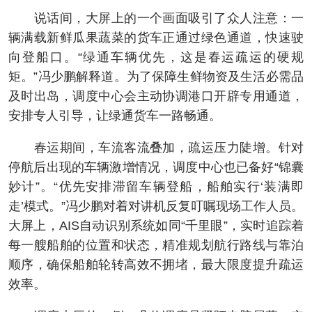
说话间，大屏上的一个画面吸引了众人注意：一
辆满载新鲜瓜果蔬菜的货车正通过绿色通道，快速驶
向登船口。“绿通车辆优先，这是春运疏运的硬规
矩。”冯少鹏解释道。为了保障生鲜物资及生活必需品
及时出岛，调度中心会主动协调港口开辟专用通道，
安排专人引导，让绿通货车一路畅通。
春运期间，车流客流叠加，疏运压力陡增。针对
停航后出现的车辆激增情况，调度中心也已备好“锦囊
妙计”。“优先安排滞留车辆登船，船舶实行‘装满即
走’模式。”冯少鹏对着对讲机反复叮嘱现场工作人员。
大屏上，AIS自动识别系统如同“千里眼”，实时追踪着
每一艘船舶的位置和状态，精准规划航行路线与靠泊
顺序，确保船舶轮转高效不拥堵，最大限度提升疏运
效率。