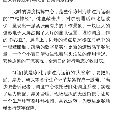
因大雾停航4小时后的首条调度指令。
此时的调度指挥中心，是整个琼州海峡过海运输
的“中枢神经”。键盘敲击声、对讲机通话声此起彼
伏，呈现出一派紧张而有序的工作景象。一块巨大的
弧形电子大屏占据了大厅的显眼位置，堪称调度工作
的“作战图”。屏幕上，闪烁的光点是穿梭在海峡中的
一艘艘船舶，跳动的数字是实时更新的进出岛车客流
量，一个个小窗口清晰呈现着码头泊位的使用情况、
安检通道的车流实况，全港口的运行动态尽收眼底。
“我们就是琼州海峡过海运输的‘大管家’，要把船
舶、票务、码头等各个生产环节紧紧拧成一股绳。”冯
少鹏告诉记者，调度中心依托智能化调度系统，实现
了运力调配、票务管理、现场组织的无缝衔接，让每
一个生产环节都环环相扣、高效运转，为春运旅客顺
畅出行筑牢保障。