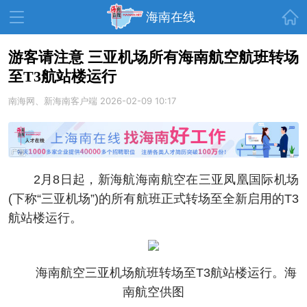
首页
海南在线
游客请注意 三亚机场所有海南航空航班转场
至T3航站楼运行
资讯中心
热点
旅游
南海网、新海南客户端
2026-02-09 10:17
文体
消费
财经
教育
健康
房产
家装
交通
美食
2月8日起，新海航海南航空在三亚凤凰国际机场
生活
演出
活动
(下称“三亚机场”)的所有航班正式转场至全新启用的T3
航站楼运行。
展会
走读海南
周末去哪儿
人才在线
天涯企服
海南航空三亚机场航班转场至T3航站楼运行。海
南航空供图