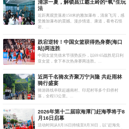
清凉一夏，解锁昌江霸王岭的“氧”生玩
法
近距离观赏落差150米的雅加瀑布，清泉飞泻，感
受雅加瀑布的震撼。漫步情道、康道，看奇石怪
岩、...
跌宕逆转！中国女篮获得热身赛(海口
站)两连胜
中国女篮凭借末节强势反扑，以69:65战胜尼日利
亚女篮，拿下本次热身赛两连胜。...
近两千名骑友齐聚万宁兴隆 共赴雨林
骑行盛宴
骑游路线串联起越南村、印尼村等多个归侨村
落，全程13公里。...
2026年第十二届琼海潭门赶海季将于8
月16日启幕
活动时间从8月16日持续至8月30日，以"赶海先