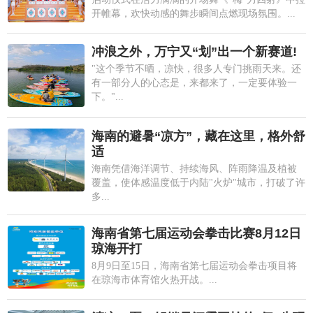
开帷幕，欢快动感的舞步瞬间点燃现场氛围。...
冲浪之外，万宁又“划”出一个新赛道!
"这个季节不晒，凉快，很多人专门挑雨天来。还
有一部分人的心态是，来都来了，一定要体验一
下。"...
海南的避暑“凉方”，藏在这里，格外舒
适
海南凭借海洋调节、持续海风、阵雨降温及植被
覆盖，使体感温度低于内陆"火炉"城市，打破了许
多...
海南省第七届运动会拳击比赛8月12日
琼海开打
8月9日至15日，海南省第七届运动会拳击项目将
在琼海市体育馆火热开战。...