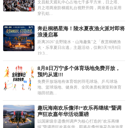
文昌航天观礼中心占地七千多平方米，日之塔、
月之塔两座阶梯观礼台视野开阔，两座看台采用
穿孔铝...
奔赴桐栖星海！陵水夏夜渔火派对即将
浪漫启幕
距离2026"去野陵水・山海趣集"之「夜赏桐栖渔
火・乐享夏日出逃」主题活动，仅剩3天!8月8日
19:3...
8月8日万宁多个体育场地免费开放，
预约从速!!!
免费开放场地有体育馆的羽毛球场、乒乓球场
地、篮球场地、健身房、全民体质检测室和体育
场田径跑...
趣玩海南欢乐儋洋!“欢乐再继续”暨调
声狂欢嘉年华活动重磅
以国家级非遗儋州调声为核心打造的"欢乐再继
续"暨调声狂欢嘉年华，即将在儋州海花岛旅游度