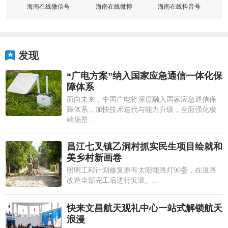
海南在线微信号
海南在线微博
海南在线抖音号
发现
“广电方案”纳入国家应急通信一体化保
障体系
面向未来，中国广电将深度融入国家应急通信保
障体系，加快技术迭代与能力升级，全面强化极
端场景...
昌江七叉镇乙洞村抓实民生项目绘就和
美乡村新画卷
照明工程计划修复原有太阳能路灯90盏，在道路
改造全部完工后进行安装。...
快来文昌航天观礼中心一站式解锁航天
浪漫