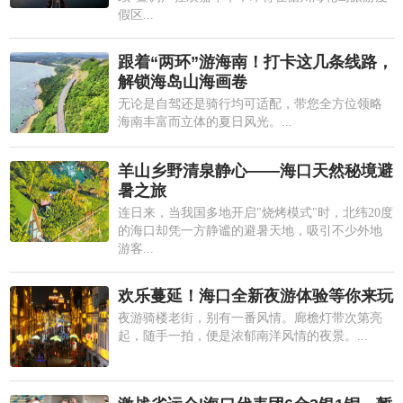
假区...
跟着“两环”游海南！打卡这几条线路，
解锁海岛山海画卷
无论是自驾还是骑行均可适配，带您全方位领略
海南丰富而立体的夏日风光。...
羊山乡野清泉静心——海口天然秘境避
暑之旅
连日来，当我国多地开启"烧烤模式"时，北纬20度
的海口却凭一方静谧的避暑天地，吸引不少外地
游客...
欢乐蔓延！海口全新夜游体验等你来玩
夜游骑楼老街，别有一番风情。廊檐灯带次第亮
起，随手一拍，便是浓郁南洋风情的夜景。...