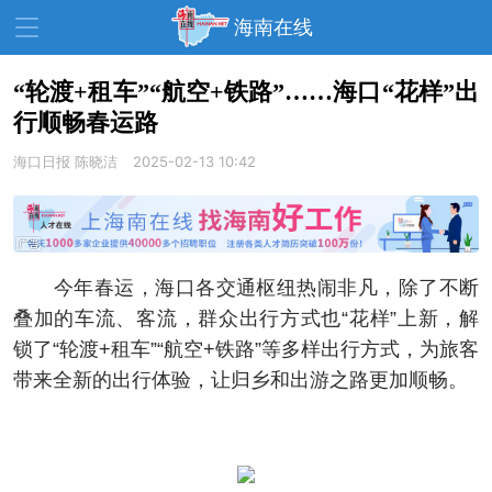
海南在线
“轮渡+租车”“航空+铁路”……海口“花样”出
行顺畅春运路
资讯中心
热点
旅游
海口日报
陈晓洁
2025-02-13 10:42
文体
消费
财经
教育
健康
房产
家装
交通
美食
今年春运，海口各交通枢纽热闹非凡，除了不断
生活
演出
活动
叠加的车流、客流，群众出行方式也“花样”上新，解
锁了“轮渡+租车”“航空+铁路”等多样出行方式，为旅客
展会
走读海南
周末去哪儿
带来全新的出行体验，让归乡和出游之路更加顺畅。
人才在线
天涯企服