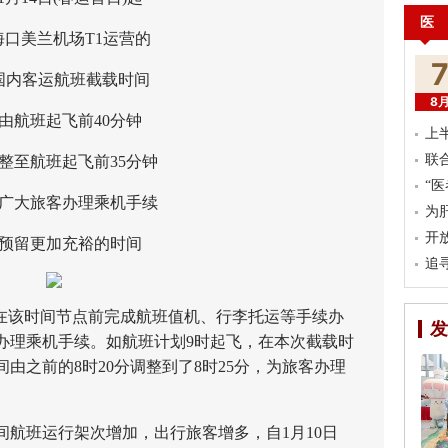
医
美兰机场T1运营的
客运航班截载时间
8
航班起飞前40分钟
上
联
至航班起飞前35分钟
“
大旅客办理乘机手续
为
开
留更加充裕的时间
追
该时间节点前完成航班值机、行李托运等手续办
发
办理乘机手续。如航班计划9时起飞，在本次截载时
由之前的8时20分调整到了8时25分，为旅客办理
班运行架次增加，出行旅客增多，自1月10日