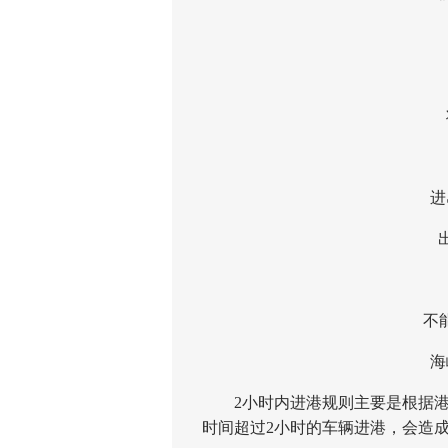
琼
将
进岛
出岛
不能提
海峡
2小时内进港规则主要是根据港
时间超过2小时的车辆进港，会造