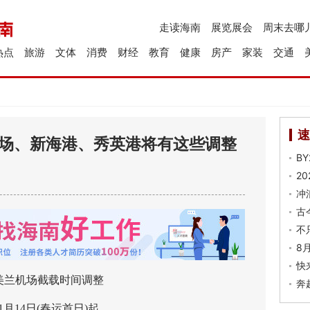
走读海南
展览展会
周末去哪
热点
旅游
文体
消费
财经
教育
健康
房产
家装
交通
速
机场、新海港、秀英港将有这些调整
B
2
冲
古
不
8
快
机场截载时间调整
奔
14日(春运首日)起