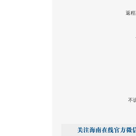
返程高
一
不设小