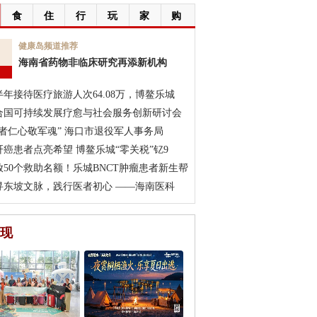
食
住
行
玩
家
购
7
健康岛频道推荐
海南省药物非临床研究再添新机构
月
半年接待医疗旅游人次64.08万，博鳌乐城
合国可持续发展疗愈与社会服务创新研讨会
医者仁心敬军魂” 海口市退役军人事务局
肝癌患者点亮希望 博鳌乐城“零关税”钇9
放50个救助名额！乐城BNCT肿瘤患者新生帮
寻东坡文脉，践行医者初心 ——海南医科
现