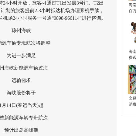
24小时开放，旅客可通过T1出发层3号门、T2出
海
计划的旅客提前2-3小时抵达机场办理乘机手续，
百
24小时服务一号通“0898-966114”进行咨询。
琼州海峡
车辆专班航次将调整
海
为进一步满足
费
海峡新能源车辆过海
运输需求
海峡股份将于
文
消
14日(春运当天)起
新能源车辆专班航次
预计出岛高峰期