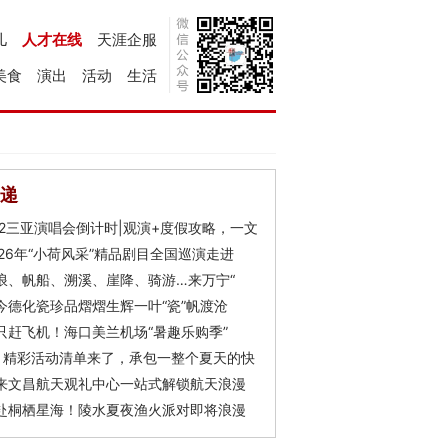
儿
人才在线
天涯企服
美食
演出
活动
生活
递
Y2三亚演唱会倒计时|观演+度假攻略，一文
026年“小荷风采”精品剧目全国巡演走进
浪、帆船、溯溪、崖降、骑游…来万宁“
今德化瓷珍品熠熠生辉一叶“瓷”帆渡沧
只赶飞机！海口美兰机场“暑趣乐购季”
月精彩活动清单来了，承包一整个夏天的快
来文昌航天观礼中心一站式解锁航天浪漫
赴桐栖星海！陵水夏夜渔火派对即将浪漫