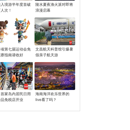
南入境游半年度首破
陵水夏夜渔火派对即将
万人次！
浪漫启幕
南省第七届运动会免
文昌航天科普馆引爆暑
观赛指南请收好
假亲子航天游
昌首家岛内居民日用
海南海洋欢乐世界的
费品免税店开业
live看了吗？