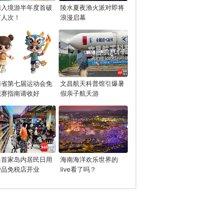
南入境游半年度首破
陵水夏夜渔火派对即将
万人次！
浪漫启幕
南省第七届运动会免
文昌航天科普馆引爆暑
观赛指南请收好
假亲子航天游
昌首家岛内居民日用
海南海洋欢乐世界的
费品免税店开业
live看了吗？