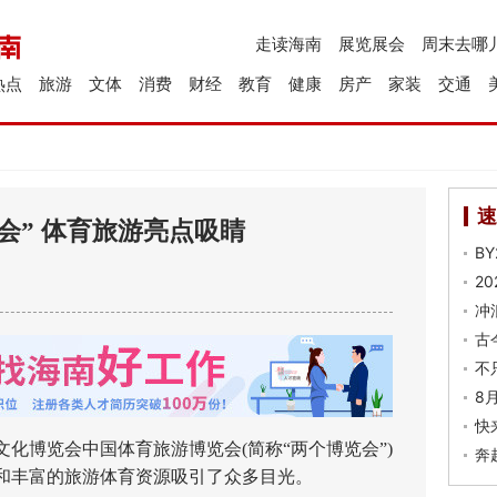
走读海南
展览展会
周末去哪
热点
旅游
文体
消费
财经
教育
健康
房产
家装
交通
速
会” 体育旅游亮点吸睛
B
2
冲
古
不
8
快
化博览会中国体育旅游博览会(简称“两个博览会”)
奔
和丰富的旅游体育资源吸引了众多目光。