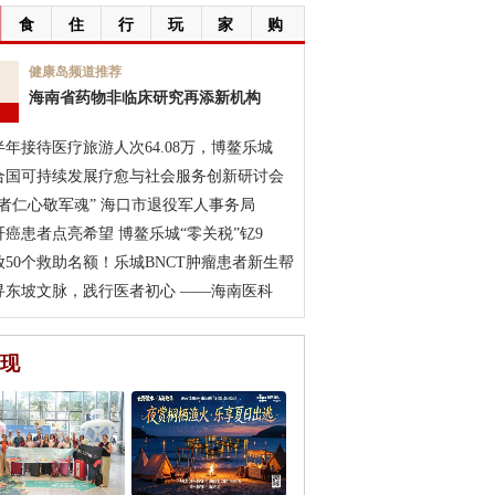
食
住
行
玩
家
购
7
健康岛频道推荐
海南省药物非临床研究再添新机构
月
半年接待医疗旅游人次64.08万，博鳌乐城
合国可持续发展疗愈与社会服务创新研讨会
医者仁心敬军魂” 海口市退役军人事务局
肝癌患者点亮希望 博鳌乐城“零关税”钇9
放50个救助名额！乐城BNCT肿瘤患者新生帮
寻东坡文脉，践行医者初心 ——海南医科
现