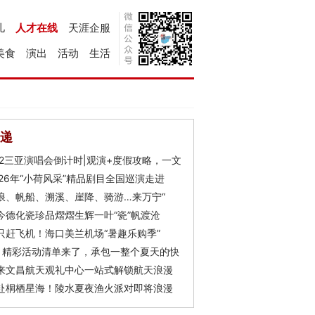
儿
人才在线
天涯企服
美食
演出
活动
生活
递
Y2三亚演唱会倒计时|观演+度假攻略，一文
026年“小荷风采”精品剧目全国巡演走进
浪、帆船、溯溪、崖降、骑游…来万宁“
今德化瓷珍品熠熠生辉一叶“瓷”帆渡沧
只赶飞机！海口美兰机场“暑趣乐购季”
月精彩活动清单来了，承包一整个夏天的快
来文昌航天观礼中心一站式解锁航天浪漫
赴桐栖星海！陵水夏夜渔火派对即将浪漫