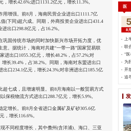
元，增长42.6%;进口1131.2亿元，增长11.3%。
医
强。前8月，海南民营企业进出口1111.7亿
值(下同)超六成。同期，外商投资企业进出口431.4
业进出口298.8亿元，占16.2%。
8
上
巩固传统市场的同时加快新兴市场开拓力度，优
联
生意。据统计，海南对共建“一带一路”国家贸易联
“
出口1055.3亿元，增长48.2%，占57.2%;对
为
，增长39.4%，占38.2%。同期，海南对东盟进出口
进出口234.1亿元，增长24.3%;对非洲进出口185.5亿
开
追
超七成，且增速明显。前8月海南以一般贸易方式
发
同期以保税物流方式进出口288.7亿元，增长5.9%。
增长。前8月全省进口金属矿及矿砂305.6亿
元，增长116.6%。
现不同程度增长，其中儋州(含洋浦)、海口、三亚