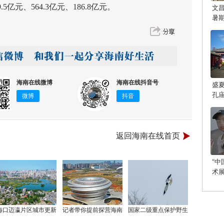
亿元、564.3亿元、186.8亿元。
文
暑
海南在线微博
海南在线抖音号
盛
孔
微博
抖音
光
返回海南在线首页
“
术
启
海口迈瀛片区城市更新
记者带你提前探营海南
国家二级重点保护野生