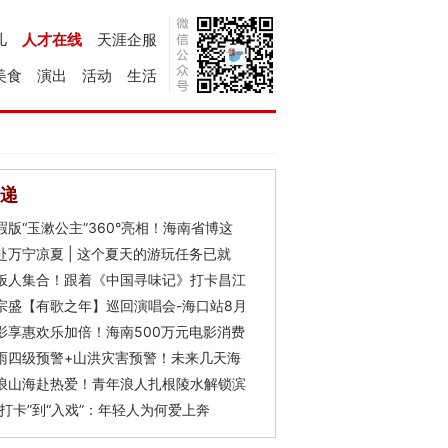
儿
人才在线
天涯企服
美食
演出
活动
生活
递
瑕版“玉漱公主”360°亮相！海南省博这
赴万宁凉夏 | 这个夏天的游玩任务已就
饭人集合！跟着《中国寻味记》打卡昌江
宗盛【有歌之年】巡回演唱会-海口站8月
影享惠欢乐加倍！海南500万元电影消费
雨四级预警+山洪灾害预警！未来几天海
浪山海赴热爱！青年浪人扎根陵水解锁滨
“打卡”到“入戏”：年轻人为何爱上奔