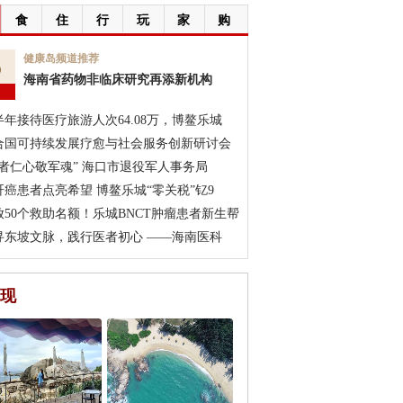
食
住
行
玩
家
购
5
健康岛频道推荐
海南省药物非临床研究再添新机构
月
半年接待医疗旅游人次64.08万，博鳌乐城
合国可持续发展疗愈与社会服务创新研讨会
医者仁心敬军魂” 海口市退役军人事务局
肝癌患者点亮希望 博鳌乐城“零关税”钇9
放50个救助名额！乐城BNCT肿瘤患者新生帮
寻东坡文脉，践行医者初心 ——海南医科
现