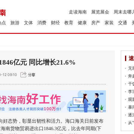
走读海南
展览展会
周末去哪
热点
旅游
文体
消费
财经
教育
健康
房产
家装
交通
速
46亿元 同比增长21.6%
无
-12 09:10
奔
干
李
观
暴
逐
好态势，彰显出韧性和活力。海口海关日前发布
从
南货物贸易进出口1846.3亿元，比去年同期(下