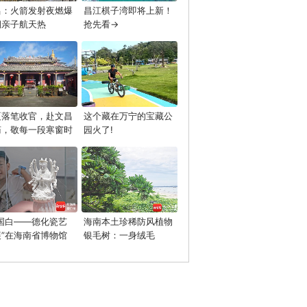
昌：火箭发射夜燃爆
昌江棋子湾即将上新！
期亲子航天热
抢先看→
夏落笔收官，赴文昌
这个藏在万宁的宝藏公
庙，敬每一段寒窗时
园火了!
中国白——德化瓷艺
海南本土珍稀防风植物
展”在海南省博物馆
银毛树：一身绒毛
幕
的“抗风卫士”