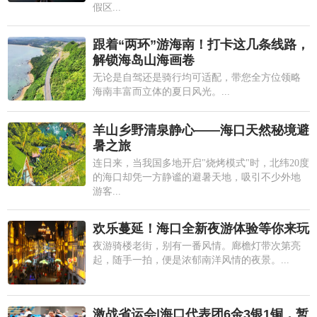
假区...
跟着“两环”游海南！打卡这几条线路，
解锁海岛山海画卷
无论是自驾还是骑行均可适配，带您全方位领略
海南丰富而立体的夏日风光。...
羊山乡野清泉静心——海口天然秘境避
暑之旅
连日来，当我国多地开启"烧烤模式"时，北纬20度
的海口却凭一方静谧的避暑天地，吸引不少外地
游客...
欢乐蔓延！海口全新夜游体验等你来玩
夜游骑楼老街，别有一番风情。廊檐灯带次第亮
起，随手一拍，便是浓郁南洋风情的夜景。...
激战省运会|海口代表团6金3银1铜，暂