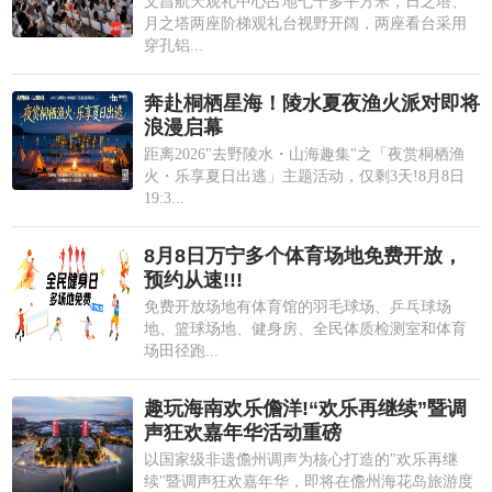
文昌航天观礼中心占地七千多平方米，日之塔、
月之塔两座阶梯观礼台视野开阔，两座看台采用
穿孔铝...
奔赴桐栖星海！陵水夏夜渔火派对即将
浪漫启幕
距离2026"去野陵水・山海趣集"之「夜赏桐栖渔
火・乐享夏日出逃」主题活动，仅剩3天!8月8日
19:3...
8月8日万宁多个体育场地免费开放，
预约从速!!!
免费开放场地有体育馆的羽毛球场、乒乓球场
地、篮球场地、健身房、全民体质检测室和体育
场田径跑...
趣玩海南欢乐儋洋!“欢乐再继续”暨调
声狂欢嘉年华活动重磅
以国家级非遗儋州调声为核心打造的"欢乐再继
续"暨调声狂欢嘉年华，即将在儋州海花岛旅游度