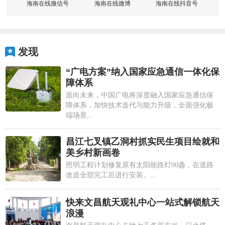
海南在线微信号
海南在线微博
海南在线抖音号
发现
“广电方案”纳入国家应急通信一体化保
障体系
面向未来，中国广电将深度融入国家应急通信保
障体系，加快技术迭代与能力升级，全面强化极
端场景...
昌江七叉镇乙洞村抓实民生项目绘就和
美乡村新画卷
照明工程计划修复原有太阳能路灯90盏，在道路
改造全部完工后进行安装。...
快来文昌航天观礼中心一站式解锁航天
浪漫