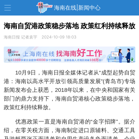
海南在线|新闻中心
海南自贸港政策稳步落地 政策红利持续释放
海南日报
资讯中心
记者袁宇
热点
2024-10-09 18:03
旅游
文体
消费
财经
教育
健康
房产
10月9日，海南日报全媒体记者从“成型起势自贸
家装
交通
美食
港：海南以高水平开放引领高质量发展”(青岛市)专场
生活
演出
活动
新闻发布会上获悉，2018年以来，在中央和国家有关
部门的鼎力支持下，海南自贸港核心政策稳步落地，
展会
走读海南
周末去哪儿
政策红利持续释放。
人才在线
天涯企服
优惠政策一直是海南自贸港的“金字招牌”。据介
绍，在零关税方面，海南制定进口原辅料、交通工具