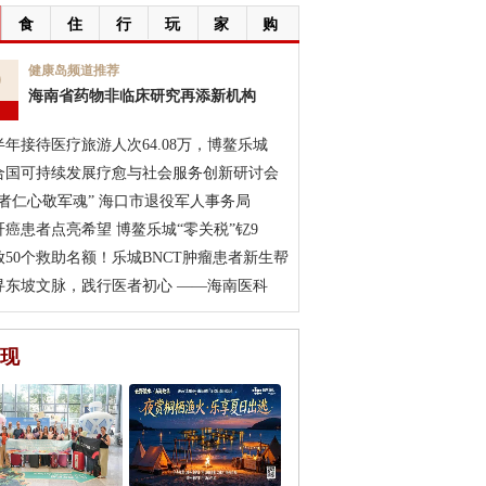
食
住
行
玩
家
购
9
健康岛频道推荐
海南省药物非临床研究再添新机构
月
半年接待医疗旅游人次64.08万，博鳌乐城
合国可持续发展疗愈与社会服务创新研讨会
医者仁心敬军魂” 海口市退役军人事务局
肝癌患者点亮希望 博鳌乐城“零关税”钇9
放50个救助名额！乐城BNCT肿瘤患者新生帮
寻东坡文脉，践行医者初心 ——海南医科
现