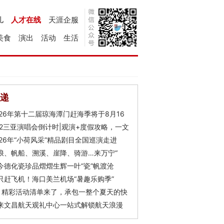
儿
人才在线
天涯企服
美食
演出
活动
生活
递
026年第十二届琼海潭门赶海季将于8月16
Y2三亚演唱会倒计时|观演+度假攻略，一文
026年“小荷风采”精品剧目全国巡演走进
浪、帆船、溯溪、崖降、骑游…来万宁“
今德化瓷珍品熠熠生辉一叶“瓷”帆渡沧
只赶飞机！海口美兰机场“暑趣乐购季”
月精彩活动清单来了，承包一整个夏天的快
来文昌航天观礼中心一站式解锁航天浪漫