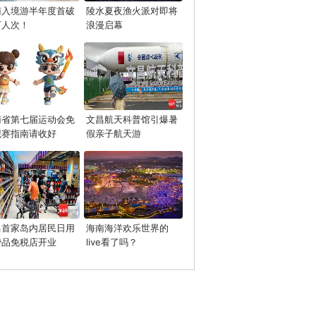
南入境游半年度首破
陵水夏夜渔火派对即将
万人次！
浪漫启幕
南省第七届运动会免
文昌航天科普馆引爆暑
观赛指南请收好
假亲子航天游
昌首家岛内居民日用
海南海洋欢乐世界的
费品免税店开业
live看了吗？