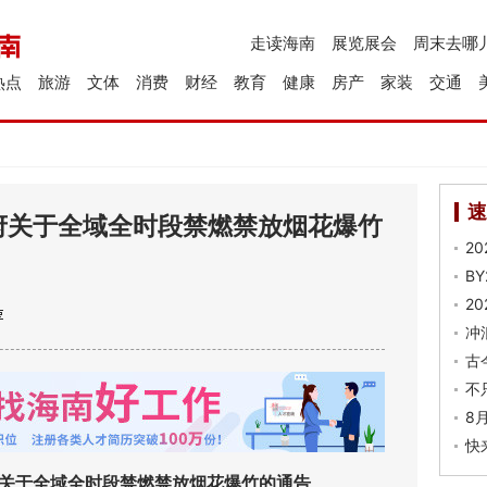
走读海南
展览展会
周末去哪
热点
旅游
文体
消费
财经
教育
健康
房产
家装
交通
速
府关于全域全时段禁燃禁放烟花爆竹
2
B
2
冲
古
不
8
快
关于全域全时段禁燃禁放烟花爆竹的通告