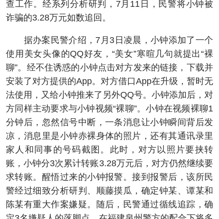
查工作。经系列分析研判，7月11日，民警将小钟被
诈骗的3.28万元如数追回。
据办案民警介绍，7月3日凌晨，小钟添加了一个
使用美女头像的QQ好友，“美女”寒暄几句就提出“裸
聊”。经不住诱惑的小钟点击对方发来的链接，下载并
安装了对方提供的App。对方借口App在升级，暂时无
法使用，又给小钟推来了另外QQ号。小钟添加后，对
方同样主动要求与小钟视频“裸聊”。小钟在视频裸聊1
分钟后，忽然信号中断，一条消息让小钟瞬间背后发
凉，消息里是小钟赤裸身体的照片，还有其通讯录里
家人和同事的号码截图。此时，对方以照片要挟转
账，小钟分3次累计转账3.28万元后，对方仍然继续要
求转账。醒悟过来的小钟报警。接到报警后，该所民
警经过细致分析研判、顺藤摸瓜，确定钟某、谭某和
陈某有重大作案嫌疑。随后，民警通过循线追踪，确
定3名嫌疑人的落脚点，在福建泉州警方的配合下将多