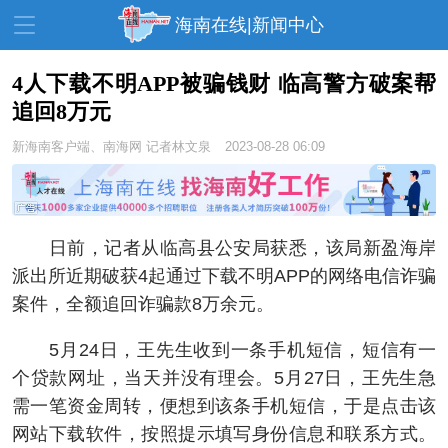
海南在线|新闻中心
4人下载不明APP被骗钱财 临高警方破案帮
追回8万元
资讯中心
热点
旅游
新海南客户端、南海网
记者林文泉
2023-08-28 06:09
文体
消费
财经
教育
健康
房产
家装
交通
美食
日前，记者从临高县公安局获悉，该局新盈海岸
派出所近期破获4起通过下载不明APP的网络电信诈骗
生活
演出
活动
案件，全额追回诈骗款8万余元。
展会
走读海南
周末去哪儿
5月24日，王先生收到一条手机短信，短信有一
人才在线
天涯企服
个贷款网址，当天并没有理会。5月27日，王先生急
需一笔资金周转，便想到该条手机短信，于是点击该
网站下载软件，按照提示填写身份信息和联系方式。