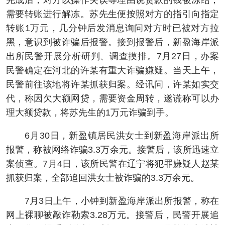
完成后，对方以操作失误等理由说贷款的钱被冻结，
需要转账进行解冻。苏先生便按照对方的指引向指定
转账1万元，几分钟后发消息询问对方时已被对方拉
黑，意识到被诈骗后报警。接到报警后，新盈海岸派
出所民警开展分析研判、调查摸排。7月27日，办案
民警确定在河北的许某有重大诈骗嫌疑。当天上午，
民警前往该地将许某抓获归案。经讯问，许某如实交
代，称因欠大额网贷，需要资金周转，遂谎称可以办
理大额贷款，将苏先生的1万元诈骗到手。
6月30日，新盈镇居民洪女士到新盈海岸派出所
报警，称被网络诈骗3.3万余元。接警后，该所迅速立
案侦查。7月4日，该所民警在辽宁将犯罪嫌疑人赵某
抓获归案，全部追回洪女士被诈骗的3.3万余元。
7月3日上午，小钟到新盈海岸派出所报警，称在
网上裸聊被敲诈勒索3.28万元。接警后，民警开展追