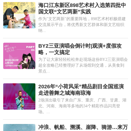
海口江东新区898艺术村入选第四批中
国文联“文艺两新”实践
作为"文艺两新"的重要阵地，898艺术村积极搭建
交流展示平台，将优秀新文艺群体和新文艺组织
纳...
BY2三亚演唱会倒计时|观演+度假攻
略，一文搞定
为了让大家轻轻松松奔赴现场这份BY2三亚演唱会
超全攻略已经整理好了从场馆到交通，从美食到
景点...
2026年“小荷风采”精品剧目全国巡演
走进善舞之城海南琼海
2场演出吸引了来自广东、重庆、广西、甘肃、湖
北、河南、海南等多地的34个精彩作品闪亮登
场。...
冲浪、帆船、溯溪、崖降、骑游…来万