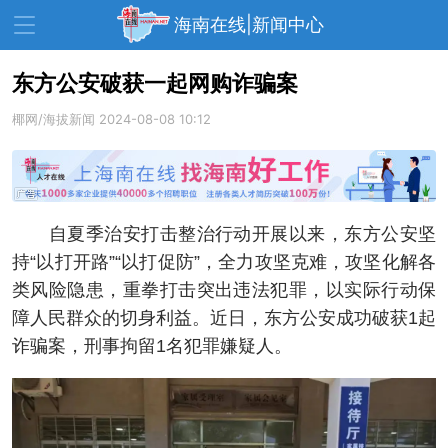
海南在线|新闻中心
东方公安破获一起网购诈骗案
椰网/海拔新闻
资讯中心
2024-08-08 10:12
热点
旅游
文体
消费
财经
教育
健康
房产
自夏季治安打击整治行动开展以来，东方公安坚
家装
交通
美食
持“以打开路”“以打促防”，全力攻坚克难，攻坚化解各
生活
演出
活动
类风险隐患，重拳打击突出违法犯罪，以实际行动保
障人民群众的切身利益。近日，东方公安成功破获1起
展会
走读海南
周末去哪儿
诈骗案，刑事拘留1名犯罪嫌疑人。
人才在线
天涯企服