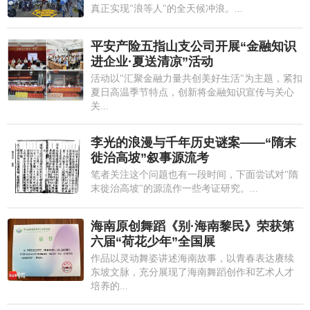
真正实现"浪等人"的全天候冲浪。...
平安产险五指山支公司开展“金融知识
进企业·夏送清凉”活动
活动以"汇聚金融力量共创美好生活"为主题，紧扣
夏日高温季节特点，创新将金融知识宣传与关心
关...
李光的浪漫与千年历史谜案——“隋末
徙治高坡”叙事源流考
笔者关注这个问题也有一段时间，下面尝试对"隋
末徙治高坡"的源流作一些考证研究。...
海南原创舞蹈《别·海南黎民》荣获第
六届“荷花少年”全国展
作品以灵动舞姿讲述海南故事，以青春表达赓续
东坡文脉，充分展现了海南舞蹈创作和艺术人才
培养的...