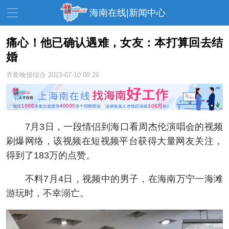
海南在线|新闻中心
痛心！他已确认遇难，女友：本打算回去结
婚
资讯中心
热点
旅游
齐鲁晚报综合
2023-07-10 08:26
文体
消费
财经
教育
健康
房产
家装
交通
美食
7月3日，一段情侣到海口看周杰伦演唱会的视频
刷爆网络，该视频在短视频平台获得大量网友关注，
生活
演出
活动
得到了183万的点赞。
展会
走读海南
周末去哪儿
不料7月4日，视频中的男子，在海南万宁一海滩
人才在线
天涯企服
游玩时，不幸溺亡。