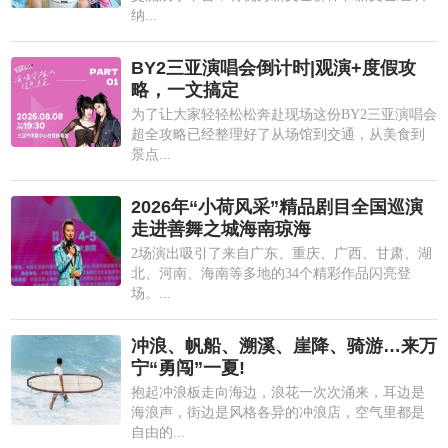
纳...
BY2三亚演唱会倒计时|观演+度假攻
略，一文搞定
为了让大家轻轻松松奔赴现场这份BY2三亚演唱会
超全攻略已经整理好了从场馆到交通，从美食到
景点...
2026年“小荷风采”精品剧目全国巡演
走进善舞之城海南琼海
2场演出吸引了来自广东、重庆、广西、甘肃、湖
北、河南、海南等多地的34个精彩作品闪亮登
场。...
冲浪、帆船、溯溪、崖降、骑游…来万
宁“勇闯”一夏!
抱起冲浪板走向海边，浪花一次次涌来，耳边是
海浪声，街边是风格各异的冲浪店，空气里都是
自由的...