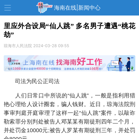
海南在线|新闻中心
里应外合设局“仙人跳” 多名男子遭遇“桃花
劫”
资讯中心
热点
旅游
琼海市人民法院
2024-03-28 09:55
文体
消费
财经
教育
健康
房产
家装
交通
美食
司法为民公正司法
生活
演出
活动
人们日常口中所说的“仙人跳”，一般是指利用猎
展会
走读海南
周末去哪儿
艳心理给人设计圈套，骗人钱财。近日，琼海法院刑
事审判庭开庭审理了这样一起“仙人跳”案件，以敲诈
人才在线
天涯企服
勒索罪分别判处被告人邓某某有期徒刑四年二个月，
并处罚金10000元;被告人罗某有期徒刑三年，并处罚