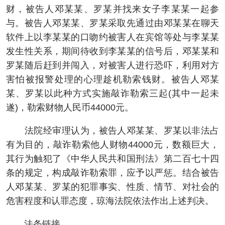
财，被告人邓某某、罗某并找来女子李某某一起参
与。被告人邓某某、罗某采取先通过由邓某某在聊天
软件上以李某某的口吻约被害人在宾馆等处与李某某
发生性关系，期间待收到李某某的信号后，邓某某和
罗某随后赶到并闯入，对被害人进行恐吓，利用对方
害怕被报警处理的心理趁机勒索钱财。被告人邓某
某、罗某以此种方式实施敲诈勒索三起(其中一起未
遂)，勒索财物人民币44000元。
法院经审理认为，被告人邓某某、罗某以非法占
有为目的，敲诈勒索他人财物44000元，数额巨大，
其行为触犯了《中华人民共和国刑法》第二百七十四
条的规定，构成敲诈勒索罪，应予以严惩。结合被告
人邓某某、罗某的犯罪事实、性质、情节、对社会的
危害程度和认罪态度，琼海法院依法作出上述判决。
法条链接