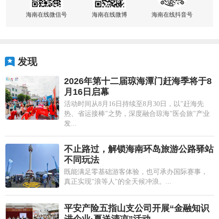
海南在线微信号
海南在线微博
海南在线抖音号
发现
2026年第十二届琼海潭门赶海季将于8
月16日启幕
活动时间从8月16日持续至8月30日，以"赶海先
热、省运接棒"之势，深度融合琼海"医会旅"产业
发...
不止路过，解锁海南环岛旅游公路驿站
不同玩法
既能满足零基础游客体验，也可承办国际赛事，
真正实现"浪等人"的全天候冲浪。...
平安产险五指山支公司开展“金融知识