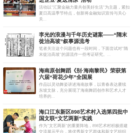
进企业·夏送清凉”活动
活动以"汇聚金融力量共创美好生活"为主题，紧扣
夏日高温季节特点，创新将金融知识宣传与关心
关...
李光的浪漫与千年历史谜案——“隋末
徙治高坡”叙事源流考
笔者关注这个问题也有一段时间，下面尝试对"隋
末徙治高坡"的源流作一些考证研究。...
海南原创舞蹈《别·海南黎民》荣获第
六届“荷花少年”全国展
作品以灵动舞姿讲述海南故事，以青春表达赓续
东坡文脉，充分展现了海南舞蹈创作和艺术人才
培养的...
海口江东新区898艺术村入选第四批中
国文联“文艺两新”实践
作为"文艺两新"的重要阵地，898艺术村积极搭建
交流展示平台，将优秀新文艺群体和新文艺组织