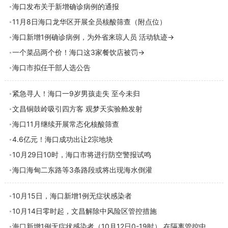
海口发布关于新增确诊病例的通报
11月8日海口龙华区开展全员核酸筛查（附点位）
海口新增1例确诊病例，为外省来琼人员 活动轨迹→
一个菜品两个价！海口这3家餐饮店被罚→
海口市拟任干部人选公告
紧急寻人！海口一9岁男孩走失 至今未归
文昌铜鼓岭吸引四方客 观梦天实验舱发射
海口11月继续开展常态化核酸筛查
4.6亿元！海口成功出让2宗地块
10月29日10时，海口市将进行防空警报试鸣
海口海甸二东路等3条路段或将出现海水倒灌
10月15日，海口新增1例无症状感染者
10月14日零时起，文昌解除中风险区管控措施
海口新增1例无症状感染者（10月12日0-19时） 在隔离管控中发现