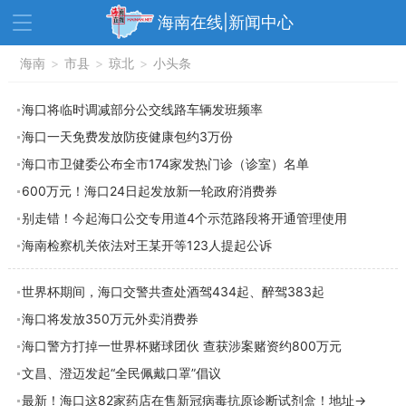
海南在线|新闻中心
资讯中心
海南
>
市县
>
热点
琼北
>
小头条
旅游
文体
消费
财经
海口将临时调减部分公交线路车辆发班频率
海口一天免费发放防疫健康包约3万份
教育
健康
房产
海口市卫健委公布全市174家发热门诊（诊室）名单
家装
交通
美食
600万元！海口24日起发放新一轮政府消费券
生活
演出
活动
别走错！今起海口公交专用道4个示范路段将开通管理使用
海南检察机关依法对王某开等123人提起公诉
展会
走读海南
周末去哪儿
人才在线
天涯企服
世界杯期间，海口交警共查处酒驾434起、醉驾383起
海口将发放350万元外卖消费券
海口警方打掉一世界杯赌球团伙 查获涉案赌资约800万元
文昌、澄迈发起“全民佩戴口罩”倡议
最新！海口这82家药店在售新冠病毒抗原诊断试剂盒！地址→