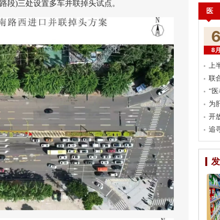
路段)三处设置多车并联掉头试点。
医
8
上
联
“
为
开
追
发