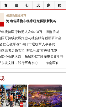
食
住
行
玩
家
购
6
健康岛频道推荐
海南省药物非临床研究再添新机构
月
半年接待医疗旅游人次64.08万，博鳌乐城
合国可持续发展疗愈与社会服务创新研讨会
医者仁心敬军魂” 海口市退役军人事务局
肝癌患者点亮希望 博鳌乐城“零关税”钇9
放50个救助名额！乐城BNCT肿瘤患者新生帮
寻东坡文脉，践行医者初心 ——海南医科
现