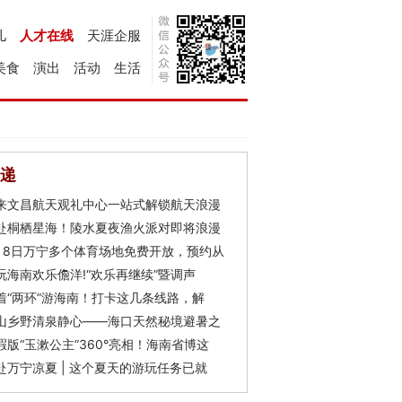
儿
人才在线
天涯企服
美食
演出
活动
生活
递
来文昌航天观礼中心一站式解锁航天浪漫
赴桐栖星海！陵水夏夜渔火派对即将浪漫
月8日万宁多个体育场地免费开放，预约从
玩海南欢乐儋洋!“欢乐再继续”暨调声
着“两环”游海南！打卡这几条线路，解
山乡野清泉静心——海口天然秘境避暑之
瑕版“玉漱公主”360°亮相！海南省博这
赴万宁凉夏 | 这个夏天的游玩任务已就