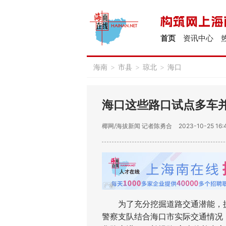
首页
资讯中心
海南
>
市县
>
琼北
>
海口
海口这些路口试点多车
椰网/海拔新闻
记者陈勇合
2023-10-25 16:
为了充分挖掘道路交通潜能，提
警察支队结合海口市实际交通情况