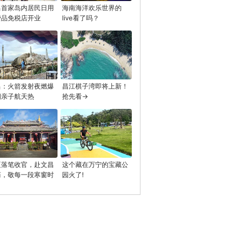
昌首家岛内居民日用
海南海洋欢乐世界的
费品免税店开业
live看了吗？
昌：火箭发射夜燃爆
昌江棋子湾即将上新！
期亲子航天热
抢先看→
夏落笔收官，赴文昌
这个藏在万宁的宝藏公
庙，敬每一段寒窗时
园火了!