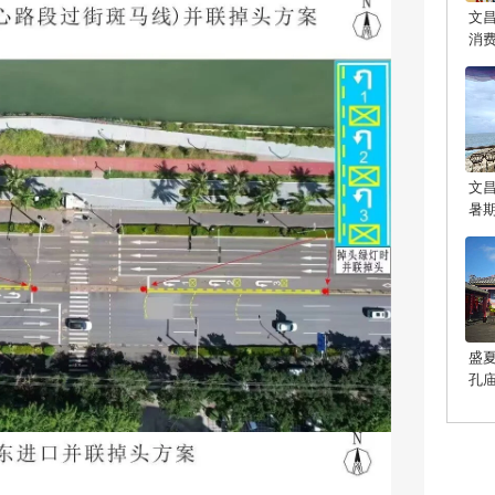
文
消
文
暑
盛
孔
光