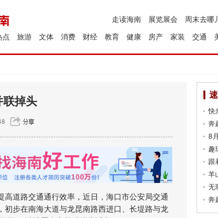
走读海南
展览展会
周末去哪
热点
旅游
文体
消费
财经
教育
健康
房产
家装
交通
速
并联掉头
快
48
奔
8
趣
跟
羊
无
高道路交通通行效率，近日，海口市公安局交通
奔
，初步在南海大道与龙昆南路西进口、长堤路与龙