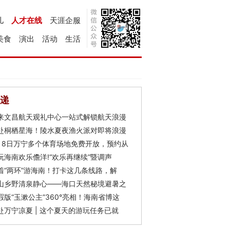
儿
人才在线
天涯企服
美食
演出
活动
生活
递
来文昌航天观礼中心一站式解锁航天浪漫
赴桐栖星海！陵水夏夜渔火派对即将浪漫
月8日万宁多个体育场地免费开放，预约从
玩海南欢乐儋洋!“欢乐再继续”暨调声
着“两环”游海南！打卡这几条线路，解
山乡野清泉静心——海口天然秘境避暑之
瑕版“玉漱公主”360°亮相！海南省博这
赴万宁凉夏 | 这个夏天的游玩任务已就