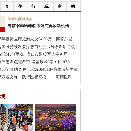
食
住
行
玩
家
购
6
健康岛频道推荐
海南省药物非临床研究再添新机构
月
半年接待医疗旅游人次64.08万，博鳌乐城
合国可持续发展疗愈与社会服务创新研讨会
医者仁心敬军魂” 海口市退役军人事务局
肝癌患者点亮希望 博鳌乐城“零关税”钇9
放50个救助名额！乐城BNCT肿瘤患者新生帮
寻东坡文脉，践行医者初心 ——海南医科
现