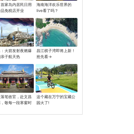
昌首家岛内居民日用
海南海洋欢乐世界的
费品免税店开业
live看了吗？
昌：火箭发射夜燃爆
昌江棋子湾即将上新！
期亲子航天热
抢先看→
夏落笔收官，赴文昌
这个藏在万宁的宝藏公
庙，敬每一段寒窗时
园火了!