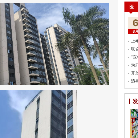
医
8
上
联
“
为
开
追
发