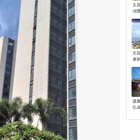
文
消
文
暑
盛
孔
光