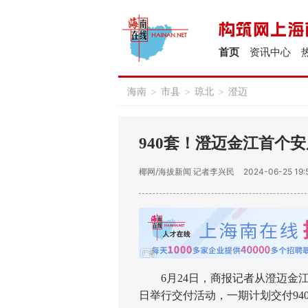
首页
资讯中心
海南
>
市县
>
琼北
>
澄迈
940套！澄迈金江首个安
椰网/海拔新闻
记者李兴民
2024-06-25 19:
6月24日，商报记者从澄迈金江
日举行交付活动，一期计划交付94