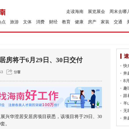
走读海南
展览展会
周末去哪
热点
旅游
文体
消费
财经
教育
健康
房产
家装
交通
速
居房将于6月29日、30日交付
快
53
奔
8
趣
跟
羊
无
展兴华澄居安居房项目获悉，该项目将于29日、30
奔
0套。