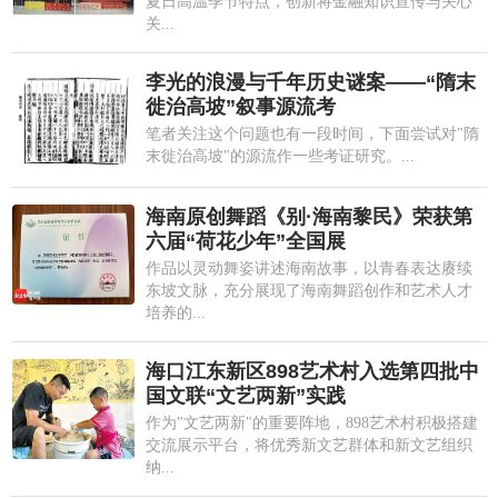
夏日高温季节特点，创新将金融知识宣传与关心
关...
李光的浪漫与千年历史谜案——“隋末
徙治高坡”叙事源流考
笔者关注这个问题也有一段时间，下面尝试对"隋
末徙治高坡"的源流作一些考证研究。...
海南原创舞蹈《别·海南黎民》荣获第
六届“荷花少年”全国展
作品以灵动舞姿讲述海南故事，以青春表达赓续
东坡文脉，充分展现了海南舞蹈创作和艺术人才
培养的...
海口江东新区898艺术村入选第四批中
国文联“文艺两新”实践
作为"文艺两新"的重要阵地，898艺术村积极搭建
交流展示平台，将优秀新文艺群体和新文艺组织
纳...