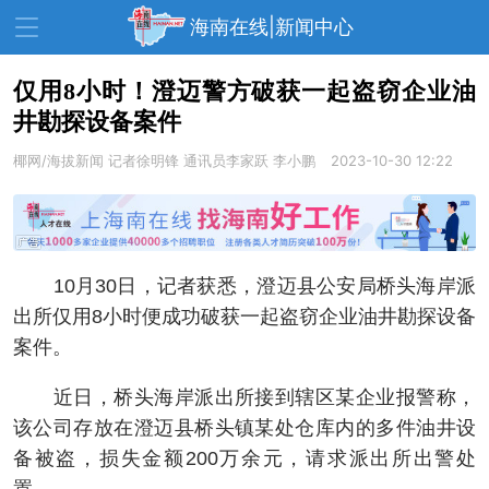
海南在线|新闻中心
仅用8小时！澄迈警方破获一起盗窃企业油
井勘探设备案件
资讯中心
热点
旅游
椰网/海拔新闻
记者徐明锋 通讯员李家跃 李小鹏
2023-10-30 12:22
文体
消费
财经
教育
健康
房产
家装
交通
美食
10月30日，记者获悉，澄迈县公安局桥头海岸派
生活
演出
活动
出所仅用8小时便成功破获一起盗窃企业油井勘探设备
案件。
展会
走读海南
周末去哪儿
近日，桥头海岸派出所接到辖区某企业报警称，
人才在线
天涯企服
该公司存放在澄迈县桥头镇某处仓库内的多件油井设
备被盗，损失金额200万余元，请求派出所出警处