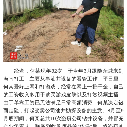
经查，何某现年32岁，于今年3月跟随亲戚来到
海南打工，主要从事油井设备的看管工作。平日里，
何某爱好上网和打游戏，经常在网上一掷千金，自己
的工资收入多用于购买游戏皮肤以及打赏视频主播。
由于单靠工资已无法满足日常高额消费，何某决定铤
而走险，打起变卖公司油井勘探设备的主意。8月至9
月底期间，何某总共10次盗窃公司钻井设备，并冒充
企业负责人，联系到收购废品的“华仔”后，将盗窃的