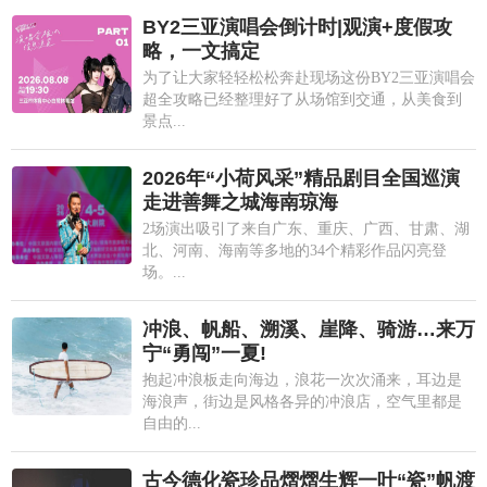
BY2三亚演唱会倒计时|观演+度假攻
略，一文搞定
为了让大家轻轻松松奔赴现场这份BY2三亚演唱会
超全攻略已经整理好了从场馆到交通，从美食到
景点...
2026年“小荷风采”精品剧目全国巡演
走进善舞之城海南琼海
2场演出吸引了来自广东、重庆、广西、甘肃、湖
北、河南、海南等多地的34个精彩作品闪亮登
场。...
冲浪、帆船、溯溪、崖降、骑游…来万
宁“勇闯”一夏!
抱起冲浪板走向海边，浪花一次次涌来，耳边是
海浪声，街边是风格各异的冲浪店，空气里都是
自由的...
古今德化瓷珍品熠熠生辉一叶“瓷”帆渡