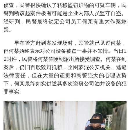
侦查，民警很快确认了转移盗窃赃物的可疑车辆，民
警判断该起案件极有可能是企业内部人员监守自盗。
经研判，民警最终锁定公司员工何某有重大作案嫌
疑。
早在警方赶到案发现场时，民警就已见过何某，
但何某始终表示对公司设备被盗一事并不知情。当日1
6时许，民警将何某传唤到派出所接受调查。何某在到
案后，仍旧百般狡辩抵赖，企图蒙混公安机关、逃避
法律责任，但在大量的证据和民警强大的心理攻势
下，何某最终如实供述其多次盗窃公司油井设备的犯
罪事实。