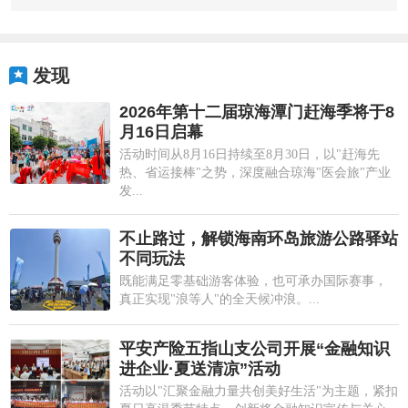
发现
2026年第十二届琼海潭门赶海季将于8
月16日启幕
活动时间从8月16日持续至8月30日，以"赶海先
热、省运接棒"之势，深度融合琼海"医会旅"产业
发...
不止路过，解锁海南环岛旅游公路驿站
不同玩法
既能满足零基础游客体验，也可承办国际赛事，
真正实现"浪等人"的全天候冲浪。...
平安产险五指山支公司开展“金融知识
进企业·夏送清凉”活动
活动以"汇聚金融力量共创美好生活"为主题，紧扣