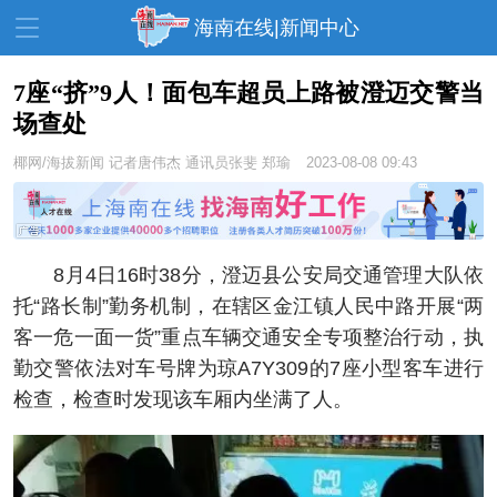
海南在线|新闻中心
7座“挤”9人！面包车超员上路被澄迈交警当
场查处
资讯中心
热点
旅游
椰网/海拔新闻
记者唐伟杰 通讯员张斐 郑瑜
2023-08-08 09:43
文体
消费
财经
教育
健康
房产
家装
交通
美食
8月4日16时38分，澄迈县公安局交通管理大队依
托“路长制”勤务机制，在辖区金江镇人民中路开展“两
生活
演出
活动
客一危一面一货”重点车辆交通安全专项整治行动，执
展会
走读海南
周末去哪儿
勤交警依法对车号牌为琼A7Y309的7座小型客车进行
检查，检查时发现该车厢内坐满了人。
人才在线
天涯企服