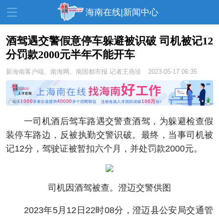
海南在线|新闻中心
酒驾遇交警假意停车躲避被识破 司机被记12
分罚款2000元半年不能开车
资讯中心
热点
旅游
新海南客户端、南海网、南国都市报
记者王燕珍
2023-05-17 06:35
文体
消费
财经
教育
健康
房产
家装
交通
美食
一司机酒后驾车路遇交警查酒驾，为躲避检查假
装停车路边，反被执勤交警识破。最终，当事司机被
生活
演出
活动
记12分，驾驶证被暂扣六个月，并处罚款2000元。
展会
走读海南
周末去哪儿
人才在线
天涯企服
司机因酒驾被查。澄迈交警供图
2023年5月12日22时08分，澄迈县公安局交通管