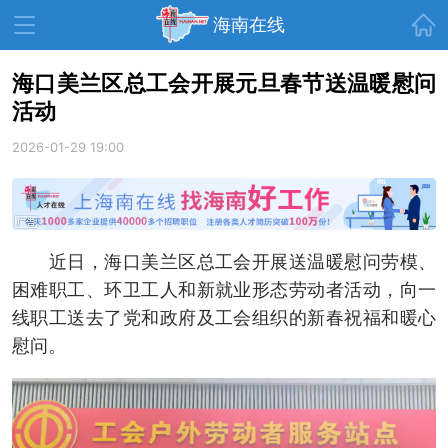
首页
海南在线
海口美兰区总工会开展元旦春节送温暖慰问
活动
资讯中心
热点
旅游
2026-01-29 19:00
文体
消费
财经
教育
健康
房产
家装
交通
美食
近日，海口美兰区总工会开展送温暖慰问劳模、
生活
演出
活动
困难职工、环卫工人和新就业形态劳动者活动，向一
线职工送去了党和政府及工会组织的新春祝福和暖心
展会
走读海南
周末去哪儿
慰问。
人才在线
天涯企服