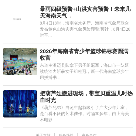
暴雨四级预警+山洪灾害预警！未来几
天海南天气→
8月4日18时，海南省水务厅、海南省气象局联合
发布黄色山洪灾害气象风险预警:预计，8月4日20
时至...
2026年海南省青少年篮球锦标赛圆满
收官
东道主澄迈县队拿下男子组冠军，海口市一队延
续统治力斩获女子组桂冠，新一代海南篮球少年
用拼搏书...
把葫芦娃搬进现场，带宝贝重温儿时热
血时光
《葫芦兄弟》自诞生起就吸引了广大少年儿童，
是百看不厌的艺术佳作。时隔30多年，由上海美
术电影...
关于本站
|
服务热线
|
商务合作