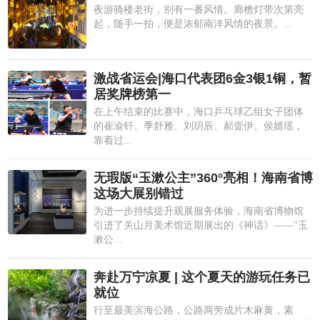
夜游骑楼老街，别有一番风情。廊檐灯带次第亮
起，随手一拍，便是浓郁南洋风情的夜景。...
激战省运会|海口代表团6金3银1铜，暂
居奖牌榜第一
在上午结束的比赛中，海口乒乓球乙组女子团体
的崔渝钎、季舒雅、刘玥辰、郝壹伊、侯婧瑶，
靠着过...
无瑕版“玉漱公主”360°亮相！海南省博
这场大展别错过
为进一步持续提升观展服务体验，海南省博物馆
引进了关山月美术馆近期展出的《神话》——"玉
漱公...
奔赴万宁凉夏 | 这个夏天的游玩任务已
就位
行至最美滨海公路，公路两旁成片木麻黄，素