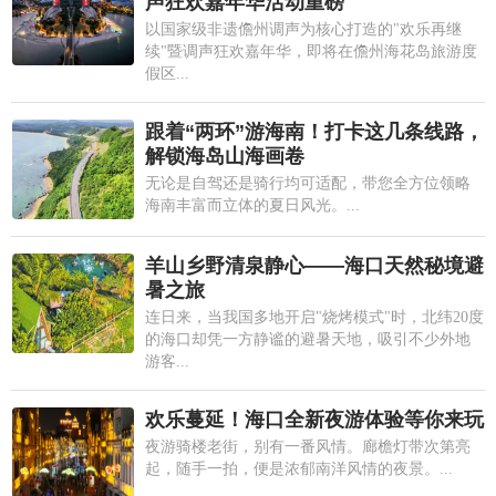
声狂欢嘉年华活动重磅
以国家级非遗儋州调声为核心打造的"欢乐再继
续"暨调声狂欢嘉年华，即将在儋州海花岛旅游度
假区...
跟着“两环”游海南！打卡这几条线路，
解锁海岛山海画卷
无论是自驾还是骑行均可适配，带您全方位领略
海南丰富而立体的夏日风光。...
羊山乡野清泉静心——海口天然秘境避
暑之旅
连日来，当我国多地开启"烧烤模式"时，北纬20度
的海口却凭一方静谧的避暑天地，吸引不少外地
游客...
欢乐蔓延！海口全新夜游体验等你来玩
夜游骑楼老街，别有一番风情。廊檐灯带次第亮
起，随手一拍，便是浓郁南洋风情的夜景。...