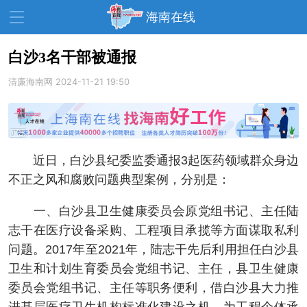
海南在线
白沙3名干部被通报
清廉海南网
资讯中心
2024-11-21 19:50
热点
旅游
文体
消费
财经
教育
健康
房产
近日，白沙县纪委监委通报3起医药领域群众身边
家装
交通
美食
不正之风和腐败问题典型案例，分别是：
生活
演出
活动
一、白沙县卫生健康委员会原党组书记、主任陆
展会
走读海南
周末去哪儿
志干在医疗设备采购、工程项目承揽等方面谋取私利
问题。2017年至2021年，陆志干先后利用担任白沙县
人才在线
天涯企服
卫生和计划生育委员会党组书记、主任，县卫生健康
委员会党组书记、主任等职务便利，借白沙县大力推