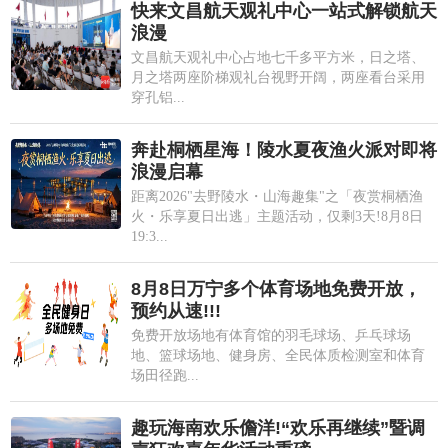
快来文昌航天观礼中心一站式解锁航天
浪漫
文昌航天观礼中心占地七千多平方米，日之塔、
月之塔两座阶梯观礼台视野开阔，两座看台采用
穿孔铝...
奔赴桐栖星海！陵水夏夜渔火派对即将
浪漫启幕
距离2026"去野陵水・山海趣集"之「夜赏桐栖渔
火・乐享夏日出逃」主题活动，仅剩3天!8月8日
19:3...
8月8日万宁多个体育场地免费开放，
预约从速!!!
免费开放场地有体育馆的羽毛球场、乒乓球场
地、篮球场地、健身房、全民体质检测室和体育
场田径跑...
趣玩海南欢乐儋洋!“欢乐再继续”暨调