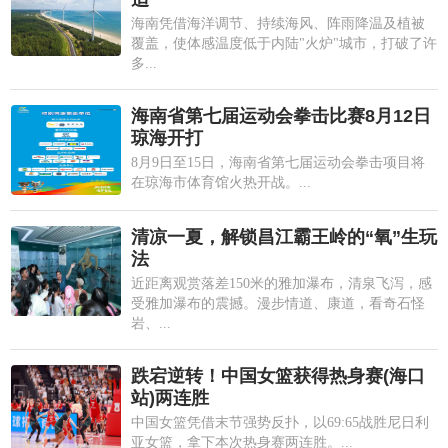
海南凭借海洋调节、持续海风、阵雨降温及植被
覆盖，使体感温度低于内陆"火炉"城市，打破了许
多...
海南省第七届运动会拳击比赛8月12日
琼海开打
8月9日至15日，海南省第七届运动会拳击项目将
在琼海市体育馆火热开战。...
清凉一夏，解锁昌江霸王岭的“氧”生玩
法
近距离观赏落差150米的雅加瀑布，清泉飞泻，感
受雅加瀑布的震撼。漫步情道、康道，看奇石怪
岩、...
跌宕逆转！中国女篮获得热身赛(海口
站)两连胜
中国女篮凭借末节强势反扑，以69:65战胜尼日利
亚女篮，拿下本次热身赛两连胜。...