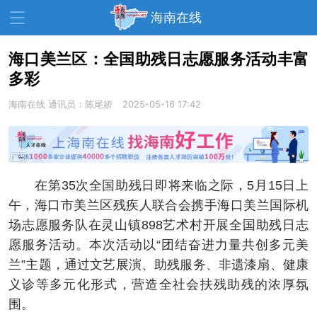
海南在线
海口美兰区：全国助残日志愿服务活动丰富
多彩
资讯中心
热点
旅游
海南在线
通讯员：陈尾娇
2025-05-16 17:42
文体
消费
财经
教育
健康
房产
家装
交通
美食
在第35次全国助残日即将来临之际，5月15日上
生活
演出
活动
午，海口市美兰区残疾人联合会携手海口美兰国际机
场志愿服务队在灵山镇898艺术村开展全国助残日志
展会
走读海南
周末去哪儿
愿服务活动。本次活动以“团结奋进力量共创多元美
人才在线
天涯企服
兰”主题，通过文艺展演、助残服务、非遗漆扇、健康
义诊等多元化形式，营造全社会扶残助残的浓厚氛
围。