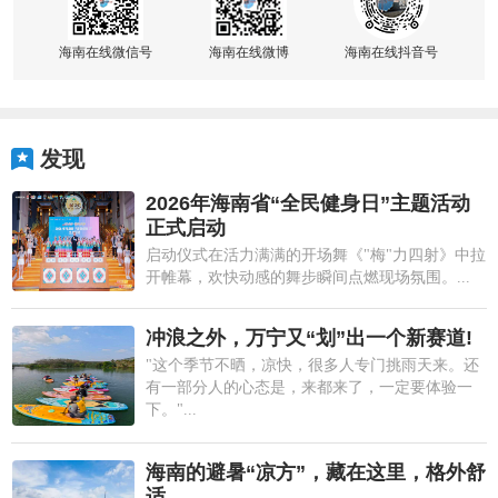
海南在线微信号
海南在线微博
海南在线抖音号
发现
2026年海南省“全民健身日”主题活动
正式启动
启动仪式在活力满满的开场舞《"梅"力四射》中拉
开帷幕，欢快动感的舞步瞬间点燃现场氛围。...
冲浪之外，万宁又“划”出一个新赛道!
"这个季节不晒，凉快，很多人专门挑雨天来。还
有一部分人的心态是，来都来了，一定要体验一
下。"...
海南的避暑“凉方”，藏在这里，格外舒
适