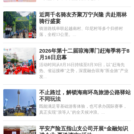
近两千名骑友齐聚万宁兴隆 共赴雨林
骑行盛宴
骑游路线串联起越南村、印尼村等多个归侨村
落，全程13公里。...
2026年第十二届琼海潭门赶海季将于8
月16日启幕
活动时间从8月16日持续至8月30日，以"赶海先
热、省运接棒"之势，深度融合琼海"医会旅"产业
发...
不止路过，解锁海南环岛旅游公路驿站
不同玩法
既能满足零基础游客体验，也可承办国际赛事，
真正实现"浪等人"的全天候冲浪。...
平安产险五指山支公司开展“金融知识