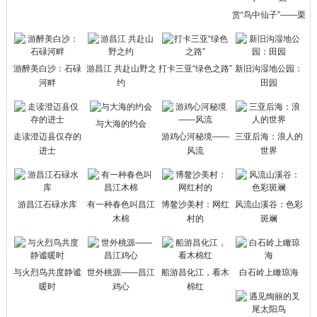
赏“鸟中仙子”——栗
游醉美白沙：石碌
游昌江 共赴山野之
打卡三亚“绿色之路”
新旧沟湿地公园：
河畔
约
田园
与大海的约会
走读澄迈县仅存的
游鸡心河秘境——
三亚后海：浪人的
进士
风流
世界
游昌江石碌水库
有一种春色叫昌江
博鳌沙美村：网红
风流山溪谷：色彩
木棉
村的
斑斓
与火烈鸟共度静谧
世外桃源——昌江
船游昌化江，看木
白石岭上瞰琼海
暖时
鸡心
棉红