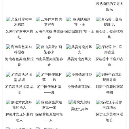
遇见绚丽的叉尾太
阳鸟
又见排岸村中木棉
云海伴木棉 共赏好
探访娥娘洞 “地下王
白石岭：登高揽胜
红
春
风
海南春色美 红棉报
南山美景如画迎春
共赏海南好风光
探秘琼中牛痘廊古
春
来
道
游临高头洋海堂 品
游中国传统村落
漫游儋州莲花山
到琼中百花岭观瀑
读
——透
寻幽
雾绕九架岭
解读才女庞妚燕的
探秘黎族原始村落
探访江东芙蓉河湿
动人
—东
地公