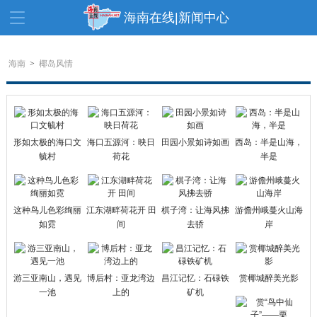
海南在线|新闻中心
资讯中心
热点
旅游
海南
>
椰岛风情
文体
消费
财经
教育
健康
房产
家装
交通
美食
形如太极的海口文
海口五源河：映日
田园小景如诗如画
西岛：半是山海，
毓村
荷花
半是
生活
演出
活动
展会
走读海南
周末去哪儿
这种鸟儿色彩绚丽
江东湖畔荷花开 田
棋子湾：让海风拂
游儋州峨蔓火山海
人才在线
天涯企服
如霓
间
去骄
岸
游三亚南山，遇见
博后村：亚龙湾边
昌江记忆：石碌铁
赏椰城醉美光影
一池
上的
矿机