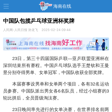
海南在线
中国队包揽乒乓球亚洲杯奖牌
人民网-人民日报
资讯中心
孙龙飞
热点
2025-02-24 09:44
旅游
文体
消费
财经
教育
健康
房产
23日，第三十四届国际乒联—亚乒联盟亚洲杯在
家装
交通
美食
深圳结束所有赛程。中国乒乓球队选手王楚钦和王曼
生活
演出
活动
昱分别夺得男单、女单冠军，中国队收获全部奖牌。
展会
走读海南
周末去哪儿
本届赛事设男单和女单两个项目，各有32名运动
员参赛。中国队派出男女各6名队员，经过小组赛的3
人才在线
天涯企服
轮比拼后，全员晋级淘汰赛。
23日晚间率先进行的女单决赛，在世界排名前两