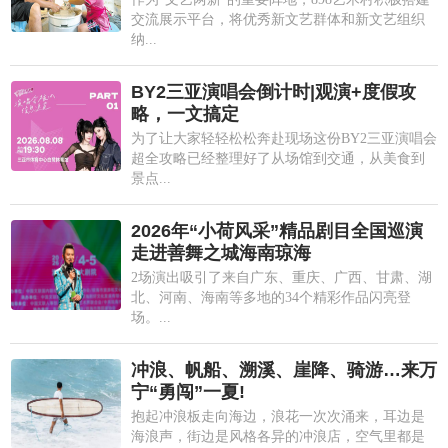
交流展示平台，将优秀新文艺群体和新文艺组织
纳...
BY2三亚演唱会倒计时|观演+度假攻
略，一文搞定
为了让大家轻轻松松奔赴现场这份BY2三亚演唱会
超全攻略已经整理好了从场馆到交通，从美食到
景点...
2026年“小荷风采”精品剧目全国巡演
走进善舞之城海南琼海
2场演出吸引了来自广东、重庆、广西、甘肃、湖
北、河南、海南等多地的34个精彩作品闪亮登
场。...
冲浪、帆船、溯溪、崖降、骑游…来万
宁“勇闯”一夏!
抱起冲浪板走向海边，浪花一次次涌来，耳边是
海浪声，街边是风格各异的冲浪店，空气里都是