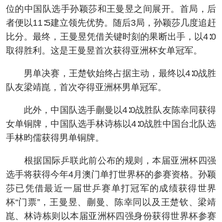
位的中国队选手孙颖莎和王曼昱之间展开。首局，后
者便以11∶5建立领先优势。随后3局，孙颖莎几度追赶
比分。最终，王曼昱凭借关键时刻的果断出手，以4∶0
取得胜利。这是王曼昱首次获得亚洲杯女单冠军。
男单决赛，王楚钦始终占据主动，最终以4∶0战胜
队友梁靖崑，首次夺得亚洲杯男单冠军。
此外，中国队选手蒯曼以4∶0战胜队友陈幸同获得
女单铜牌，中国队选手林诗栋以4∶0战胜中国台北队选
手林昀儒获得男单铜牌。
根据国际乒联此前公布的规则，本届亚洲杯四强
选手将获得今年4月澳门单打世界杯的参赛资格。孙颖
莎已凭借最近一届世乒赛单打冠军的成绩获得世界
杯“门票”，王曼昱、蒯曼、陈幸同以及王楚钦、梁靖
崑、林诗栋则以本届亚洲杯四强身份获得世界杯参赛