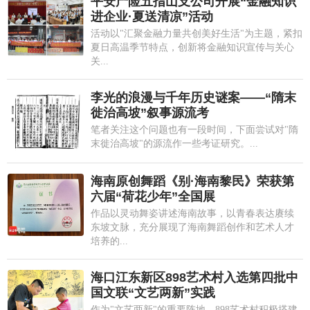
平安产险五指山支公司开展“金融知识
进企业·夏送清凉”活动
活动以"汇聚金融力量共创美好生活"为主题，紧扣
夏日高温季节特点，创新将金融知识宣传与关心
关...
李光的浪漫与千年历史谜案——“隋末
徙治高坡”叙事源流考
笔者关注这个问题也有一段时间，下面尝试对"隋
末徙治高坡"的源流作一些考证研究。...
海南原创舞蹈《别·海南黎民》荣获第
六届“荷花少年”全国展
作品以灵动舞姿讲述海南故事，以青春表达赓续
东坡文脉，充分展现了海南舞蹈创作和艺术人才
培养的...
海口江东新区898艺术村入选第四批中
国文联“文艺两新”实践
作为"文艺两新"的重要阵地，898艺术村积极搭建