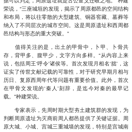
据可以判定，周原遗址就是古公亶父迁岐之地。”种建
荣说，“三座城垣的发现，揭示了周原都邑的空间结构
和布局，将以往零散的大型建筑、铜器窖藏、墓葬等
纳入了不同层次的城市空间。这是周原遗址和西周都
邑结构与形态的重大突破。”
值得关注的是，出土的甲骨中，卜甲、卜骨共
存，背甲多、腹甲少，文字方向多样。“从内容上来
说，包括周王‘呼令’诸侯等。首次发现月相名‘朏’，这
证实了传世文献记载的可靠性，对于研究早期月相与
历日、复原西周年代等问题有重要价值。此外，首次
在甲骨文发现的‘秦人’刻辞，是迄今对秦的最早记
载。”种建荣说。
专家表示，先周时期大型夯土建筑群的发现，为
判断周原遗址为灭商前周人都邑提供了关键证据。周
原大城、小城、宫城三重城墙的发现，特别是宫城南