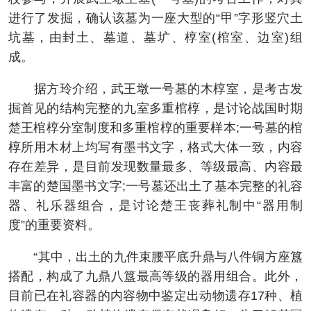
进行了发掘，确认该墓为一座大型的“甲”字形竖穴土
坑墓，由封土、墓道、墓圹、椁室(棺室、边室)组
成。
据方玲介绍，武王墩一号墓的木椁室，是考古发
掘首见的结构完整的九室多重棺椁，是讨论战国时期
楚王棺椁分室制度和多重棺椁的重要样本;一号墓的棺
椁所用木材上均写有墨书文字，格式大体一致，内容
存在差异，是目前发现数量最多、等级最高、内容最
丰富的楚国墨书文字;一号墓还出土了基本完整的礼容
器、礼乐器组合，是讨论楚王丧葬礼制中“器用制
度”的重要资料。
“其中，出土的九件束腰平底升鼎与八件铜方座簋
搭配，构成了九鼎八簋最高等级的器用组合。此外，
目前已在礼容器的内容物中鉴定出动物遗存17种、植