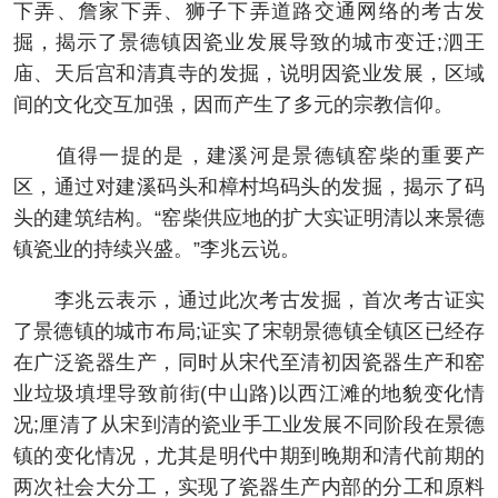
下弄、詹家下弄、狮子下弄道路交通网络的考古发
掘，揭示了景德镇因瓷业发展导致的城市变迁;泗王
庙、天后宫和清真寺的发掘，说明因瓷业发展，区域
间的文化交互加强，因而产生了多元的宗教信仰。
值得一提的是，建溪河是景德镇窑柴的重要产
区，通过对建溪码头和樟村坞码头的发掘，揭示了码
头的建筑结构。“窑柴供应地的扩大实证明清以来景德
镇瓷业的持续兴盛。”李兆云说。
李兆云表示，通过此次考古发掘，首次考古证实
了景德镇的城市布局;证实了宋朝景德镇全镇区已经存
在广泛瓷器生产，同时从宋代至清初因瓷器生产和窑
业垃圾填埋导致前街(中山路)以西江滩的地貌变化情
况;厘清了从宋到清的瓷业手工业发展不同阶段在景德
镇的变化情况，尤其是明代中期到晚期和清代前期的
两次社会大分工，实现了瓷器生产内部的分工和原料