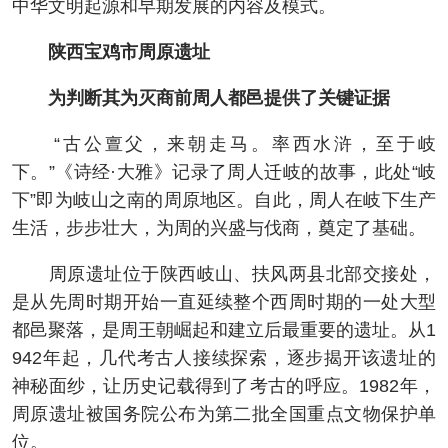
中华文明起源和早期发展的内容及模式。
陕西宝鸡市周原遗址
为判断其为灭商前周人都邑提供了关键证据
“古公亶父，来朝走马。率西水浒，至于岐
下。”《诗经·大雅》记录了周人迁岐的故事，此处“岐
下”即为岐山之南的周原地区。自此，周人在岐下生产
生活，步步壮大，为周的兴盛与伐商，奠定了基础。
周原遗址位于陕西岐山、扶风两县北部交接处，
是从先周时期开始一直延续整个西周时期的一处大型
都邑聚落，是周王朝崛起和建立后最重要的遗址。从1
942年起，几代考古人接续探索，逐步揭开该遗址的
神秘面纱，让历史记载得到了考古的呼应。1982年，
周原遗址被国务院公布为第二批全国重点文物保护单
位。