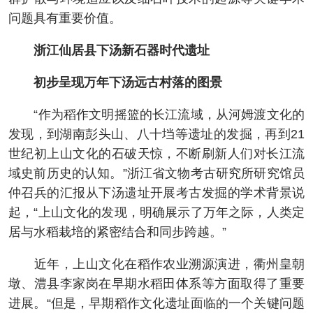
问题具有重要价值。
浙江仙居县下汤新石器时代遗址
初步呈现万年下汤远古村落的图景
“作为稻作文明摇篮的长江流域，从河姆渡文化的
发现，到湖南彭头山、八十垱等遗址的发掘，再到21
世纪初上山文化的石破天惊，不断刷新人们对长江流
域史前历史的认知。”浙江省文物考古研究所研究馆员
仲召兵的汇报从下汤遗址开展考古发掘的学术背景说
起，“上山文化的发现，明确展示了万年之际，人类定
居与水稻栽培的紧密结合和同步跨越。”
近年，上山文化在稻作农业溯源演进，衢州皇朝
墩、澧县李家岗在早期水稻田体系等方面取得了重要
进展。“但是，早期稻作文化遗址面临的一个关键问题