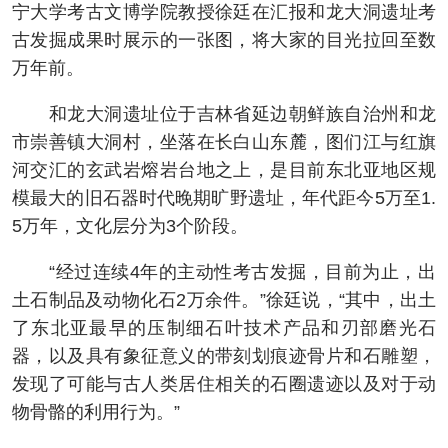
宁大学考古文博学院教授徐廷在汇报和龙大洞遗址考
古发掘成果时展示的一张图，将大家的目光拉回至数
万年前。
和龙大洞遗址位于吉林省延边朝鲜族自治州和龙
市崇善镇大洞村，坐落在长白山东麓，图们江与红旗
河交汇的玄武岩熔岩台地之上，是目前东北亚地区规
模最大的旧石器时代晚期旷野遗址，年代距今5万至1.
5万年，文化层分为3个阶段。
“经过连续4年的主动性考古发掘，目前为止，出
土石制品及动物化石2万余件。”徐廷说，“其中，出土
了东北亚最早的压制细石叶技术产品和刃部磨光石
器，以及具有象征意义的带刻划痕迹骨片和石雕塑，
发现了可能与古人类居住相关的石圈遗迹以及对于动
物骨骼的利用行为。”