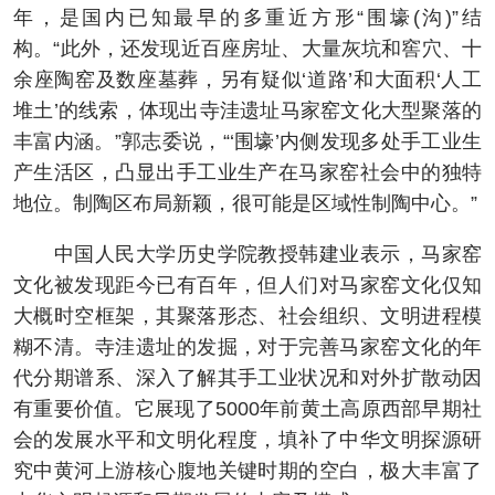
年，是国内已知最早的多重近方形“围壕(沟)”结
构。“此外，还发现近百座房址、大量灰坑和窖穴、十
余座陶窑及数座墓葬，另有疑似‘道路’和大面积‘人工
堆土’的线索，体现出寺洼遗址马家窑文化大型聚落的
丰富内涵。”郭志委说，“‘围壕’内侧发现多处手工业生
产生活区，凸显出手工业生产在马家窑社会中的独特
地位。制陶区布局新颖，很可能是区域性制陶中心。”
中国人民大学历史学院教授韩建业表示，马家窑
文化被发现距今已有百年，但人们对马家窑文化仅知
大概时空框架，其聚落形态、社会组织、文明进程模
糊不清。寺洼遗址的发掘，对于完善马家窑文化的年
代分期谱系、深入了解其手工业状况和对外扩散动因
有重要价值。它展现了5000年前黄土高原西部早期社
会的发展水平和文明化程度，填补了中华文明探源研
究中黄河上游核心腹地关键时期的空白，极大丰富了