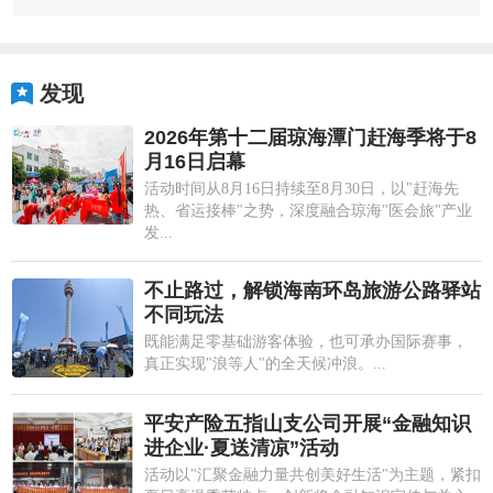
发现
2026年第十二届琼海潭门赶海季将于8
月16日启幕
活动时间从8月16日持续至8月30日，以"赶海先
热、省运接棒"之势，深度融合琼海"医会旅"产业
发...
不止路过，解锁海南环岛旅游公路驿站
不同玩法
既能满足零基础游客体验，也可承办国际赛事，
真正实现"浪等人"的全天候冲浪。...
平安产险五指山支公司开展“金融知识
进企业·夏送清凉”活动
活动以"汇聚金融力量共创美好生活"为主题，紧扣