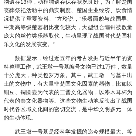
物遗存13种，动植物遗存保存状况良好，为了解楚国
丧葬祭祀活动中的鼎实制度、楚国生业经济、饮食情
况提供了重要资料。”方玲说，“乐器面貌与战国早、
中期高等级楚墓相比变化较大，大型组合编钟被数量
庞大的丝竹类乐器取代，生动呈现了战国时代楚国礼
乐文化的发展演变。”
数据显示，经过近五年的考古发掘与近半年的资
料整理工作，武王墩一号墓编号文物已过1万件，数量
十分庞大，种类包罗万象。其中，武王墩一号墓中出
土的文物中，有大量非楚国文化因素的器物，比如以
铜豆、铜圆壶为代表的三晋文化器物，以漆木耳杯为
代表的秦文化器物等。这些文物生动地反映出了战国
时代各区域文化间的密切交流，是中华文明多元一体
的生动体现。
武王墩一号墓是经科学发掘的迄今规模最大、等