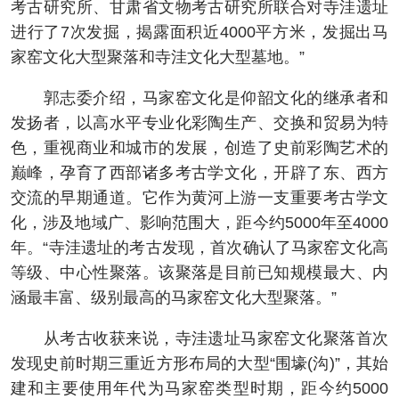
考古研究所、甘肃省文物考古研究所联合对寺洼遗址
进行了7次发掘，揭露面积近4000平方米，发掘出马
家窑文化大型聚落和寺洼文化大型墓地。”
郭志委介绍，马家窑文化是仰韶文化的继承者和
发扬者，以高水平专业化彩陶生产、交换和贸易为特
色，重视商业和城市的发展，创造了史前彩陶艺术的
巅峰，孕育了西部诸多考古学文化，开辟了东、西方
交流的早期通道。它作为黄河上游一支重要考古学文
化，涉及地域广、影响范围大，距今约5000年至4000
年。“寺洼遗址的考古发现，首次确认了马家窑文化高
等级、中心性聚落。该聚落是目前已知规模最大、内
涵最丰富、级别最高的马家窑文化大型聚落。”
从考古收获来说，寺洼遗址马家窑文化聚落首次
发现史前时期三重近方形布局的大型“围壕(沟)”，其始
建和主要使用年代为马家窑类型时期，距今约5000