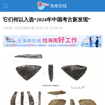
海南在线
它们何以入选“2024年中国考古新发现”
人民网-人民日报海外版
资讯中心
热点
2025-02-24 09:41
旅游
文体
消费
财经
教育
健康
房产
家装
交通
美食
生活
演出
活动
展会
走读海南
周末去哪儿
人才在线
天涯企服