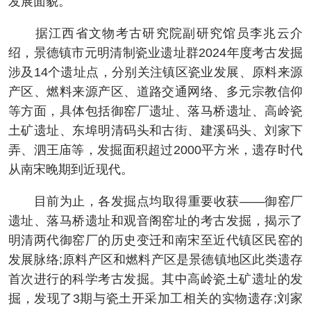
发展面貌。
据江西省文物考古研究院副研究馆员李兆云介
绍，景德镇市元明清制瓷业遗址群2024年度考古发掘
涉及14个遗址点，分别关注镇区瓷业发展、原料来源
产区、燃料来源产区、道路交通网络、多元宗教信仰
等方面，具体包括御窑厂遗址、落马桥遗址、高岭瓷
土矿遗址、东埠明清码头和古街、建溪码头、刘家下
弄、泗王庙等，发掘面积超过2000平方米，遗存时代
从南宋晚期到近现代。
目前为止，各发掘点均取得重要收获——御窑厂
遗址、落马桥遗址和观音阁窑址的考古发掘，揭示了
明清两代御窑厂的历史变迁和南宋至近代镇区民窑的
发展脉络;原料产区和燃料产区是景德镇地区此类遗存
首次进行的科学考古发掘。其中高岭瓷土矿遗址的发
掘，发现了3期与瓷土开采加工相关的实物遗存;刘家