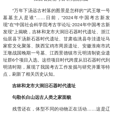
“万年下汤远古村落的图景是怎样的”“武王墩一号
墓墓主人是谁”……日前，“2024年中国考古新发
现”在“中国社会科学院考古学论坛·2024年中国考古新
发现”上揭晓，吉林和龙市大洞旧石器时代遗址、浙江
仙居县下汤新石器时代遗址、甘肃临洮县寺洼遗址马
家窑文化聚落、陕西宝鸡市周原遗址、安徽淮南市武
王墩战国晚期一号墓、江西景德镇市元明清制瓷业遗
址群6个项目入选。这些项目时代跨度从旧石器时代到
明清时期，展现了我国考古工作发掘与研究并重等特
点，刷新了相关历史认知。
吉林和龙市大洞旧石器时代遗址
勾勒长白山远古人类之家面貌
残雪还在，体型不同的动物正在活动……这是辽