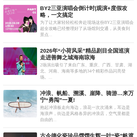
BY2三亚演唱会倒计时|观演+度假攻
略，一文搞定
为了让大家轻轻松松奔赴现场这份BY2三亚演唱会
超全攻略已经整理好了从场馆到交通，从美食到
景点...
2026年“小荷风采”精品剧目全国巡演
走进善舞之城海南琼海
2场演出吸引了来自广东、重庆、广西、甘肃、湖
北、河南、海南等多地的34个精彩作品闪亮登
场。...
冲浪、帆船、溯溪、崖降、骑游…来万
宁“勇闯”一夏!
抱起冲浪板走向海边，浪花一次次涌来，耳边是
海浪声，街边是风格各异的冲浪店，空气里都是
自由的...
古今德化瓷珍品熠熠生辉一叶“瓷”帆渡