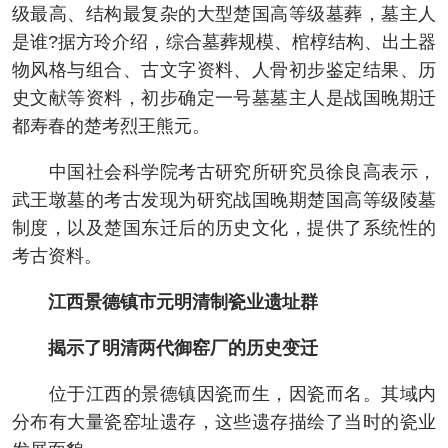
级最高、结构最复杂的大型楚国高等级墓葬，墓主人
是谁?据方玲介绍，综合墓葬规模、棺椁结构、出土器
物风格与组合、古文字资料、人骨初步鉴定结果、历
史文献等资料，初步确定一号墓墓主人是战国晚期迁
都寿春的楚考烈王熊元。
中国社会科学院考古研究所研究员徐良高表示，
武王墩墓的考古发现为研究战国晚期楚国高等级陵墓
制度，以及楚国东迁后的历史文化，提供了系统性的
考古资料。
江西景德镇市元明清制瓷业遗址群
揭示了明清两代御窑厂的历史变迁
位于江西的景德镇因瓷而生，因瓷而名。其域内
分布有大量瓷窑址遗存，这些遗存描绘了当时的瓷业