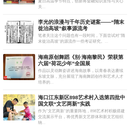
夏日高温季节特点，创新将金融知识宣传与关心
关...
李光的浪漫与千年历史谜案——“隋末
徙治高坡”叙事源流考
笔者关注这个问题也有一段时间，下面尝试对"隋
末徙治高坡"的源流作一些考证研究。...
海南原创舞蹈《别·海南黎民》荣获第
六届“荷花少年”全国展
作品以灵动舞姿讲述海南故事，以青春表达赓续
东坡文脉，充分展现了海南舞蹈创作和艺术人才
培养的...
海口江东新区898艺术村入选第四批中
国文联“文艺两新”实践
作为"文艺两新"的重要阵地，898艺术村积极搭建
交流展示平台，将优秀新文艺群体和新文艺组织
纳...