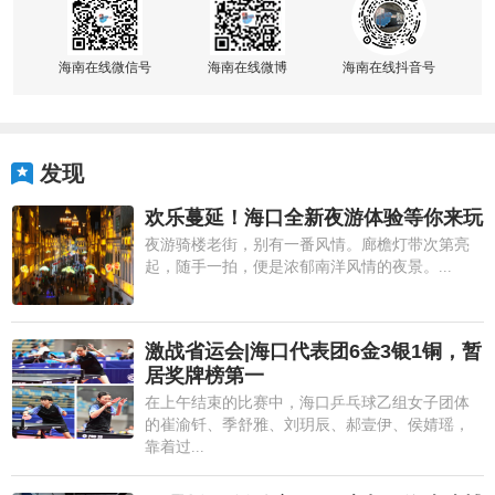
海南在线微信号
海南在线微博
海南在线抖音号
发现
欢乐蔓延！海口全新夜游体验等你来玩
夜游骑楼老街，别有一番风情。廊檐灯带次第亮
起，随手一拍，便是浓郁南洋风情的夜景。...
激战省运会|海口代表团6金3银1铜，暂
居奖牌榜第一
在上午结束的比赛中，海口乒乓球乙组女子团体
的崔渝钎、季舒雅、刘玥辰、郝壹伊、侯婧瑶，
靠着过...