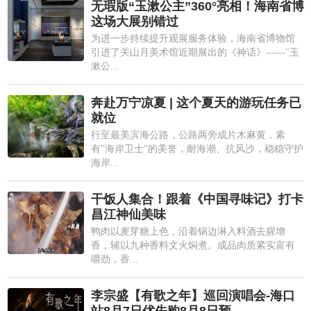
无瑕版“玉漱公主”360°亮相！海南省博
这场大展别错过
为进一步持续提升观展服务体验，海南省博物馆
引进了关山月美术馆近期展出的《神话》——"玉
漱公...
奔赴万宁凉夏 | 这个夏天的游玩任务已
就位
行至最美滨海公路，公路两旁成片木麻黄，素
有"海岸卫士"的美誉，耐海潮、抗风沙，稳稳守护
海岸...
干饭人集合！跟着《中国寻味记》打卡
昌江神仙美味
鸭肉以麦芽糖上色，沿着锅边淋入料酒去腥增
香，辅以九种香料文火焖煮。成品肉质紧实富有
嚼劲，香...
李宗盛【有歌之年】巡回演唱会-海口
站8月7日优先购8月8日预