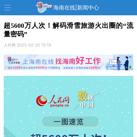
海南在线|新闻中心
超5600万人次！解码滑雪旅游火出圈的“流
量密码”
资讯中心
热点
旅游
人民网
2025-02-20 15:19
文体
消费
财经
教育
健康
房产
家装
交通
美食
生活
演出
活动
展会
走读海南
周末去哪儿
人才在线
天涯企服