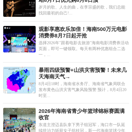
岁月的歌、人生的曲，在李宗盛的歌，我们总能
找回最初的自己!...
观影享惠欢乐加倍！海南500万元电影
消费券8月7日起开抢
选择2026年"跟着电影去旅游"海南电影消费券活动
页面，即可一键领取。每天有两种优惠组合二选
一，...
暴雨四级预警+山洪灾害预警！未来几
天海南天气→
8月4日18时，海南省水务厅、海南省气象局联合
发布黄色山洪灾害气象风险预警:预计，8月4日20
时至...
2026年海南省青少年篮球锦标赛圆满
收官
东道主澄迈县队拿下男子组冠军，海口市一队延
续统治力斩获女子组桂冠，新一代海南篮球少年