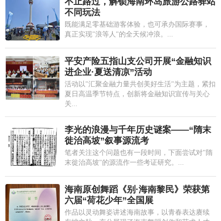
不止路过，解锁海南环岛旅游公路驿站
不同玩法
既能满足零基础游客体验，也可承办国际赛事，
真正实现"浪等人"的全天候冲浪。...
平安产险五指山支公司开展“金融知识
进企业·夏送清凉”活动
活动以"汇聚金融力量共创美好生活"为主题，紧扣
夏日高温季节特点，创新将金融知识宣传与关心
关...
李光的浪漫与千年历史谜案——“隋末
徙治高坡”叙事源流考
笔者关注这个问题也有一段时间，下面尝试对"隋
末徙治高坡"的源流作一些考证研究。...
海南原创舞蹈《别·海南黎民》荣获第
六届“荷花少年”全国展
作品以灵动舞姿讲述海南故事，以青春表达赓续