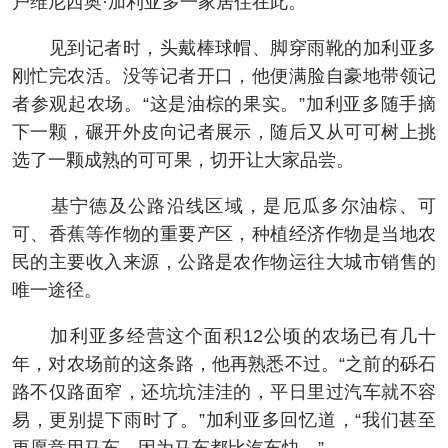
户维尼西奥·加利亚多一家居住在此。
见到记者时，头戴棒球帽、脚穿雨靴的加利亚多
刚忙完农活。没等记者开口，他便满脸自豪地带领记
者参观起农场。“这是油棕的果实。”加利亚多随手摘
下一颗，碾开外皮向记者展示，随后又从可可树上挑
选了一颗成熟的可可果，切开让大家品尝。
基宁德及公路沿线区域，是厄瓜多尔油棕、可
可、香蕉等作物的重要产区，种植经济作物是当地农
民的主要收入来源，公路是农作物运往大城市销售的
唯一途径。
加利亚多经营这个面积12公顷的农场已有几十
年，对农场前的这条路，他再熟悉不过。“之前的砾石
路不仅路面窄，还坑坑洼洼的，平日里过汽车就不容
易，更别提下雨时了。”加利亚多回忆道，“我们甚至