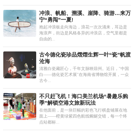
冲浪、帆船、溯溪、崖降、骑游…来万
宁“勇闯”一夏!
抱起冲浪板走向海边，浪花一次次涌来，耳边是
海浪声，街边是风格各异的冲浪店，空气里都是
自由的...
古今德化瓷珍品熠熠生辉一叶“瓷”帆渡
沧海
清雅白瓷藏匠心，千年文脉映琼州。近日，"中国
白——德化瓷艺术展"在海南省博物馆开展，一众
古今...
不只赶飞机！海口美兰机场“暑趣乐购
季”解锁空港文旅新玩法
在他面前，是一块巨幅的彩色飞行棋盘铺展在地
面上——橙黄绿紫四色航线蜿蜒交错，每一个终
点站都标...