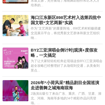
东坡文脉，充分展现了海南舞蹈创作和艺术人才
培养的...
海口江东新区898艺术村入选第四批中
国文联“文艺两新”实践
作为"文艺两新"的重要阵地，898艺术村积极搭建
交流展示平台，将优秀新文艺群体和新文艺组织
纳...
BY2三亚演唱会倒计时|观演+度假攻
略，一文搞定
为了让大家轻轻松松奔赴现场这份BY2三亚演唱会
超全攻略已经整理好了从场馆到交通，从美食到
景点...
2026年“小荷风采”精品剧目全国巡演
走进善舞之城海南琼海
2场演出吸引了来自广东、重庆、广西、甘肃、湖
北、河南、海南等多地的34个精彩作品闪亮登
场。...