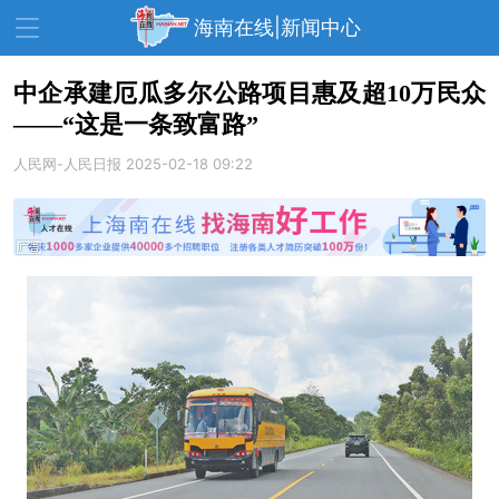
海南在线|新闻中心
中企承建厄瓜多尔公路项目惠及超10万民众
——“这是一条致富路”
资讯中心
热点
旅游
人民网-人民日报
2025-02-18 09:22
文体
消费
财经
教育
健康
房产
家装
交通
美食
生活
演出
活动
展会
走读海南
周末去哪儿
人才在线
天涯企服