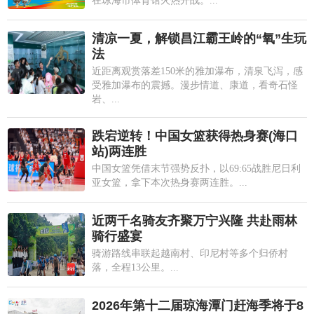
在琼海市体育馆火热开战。...
清凉一夏，解锁昌江霸王岭的“氧”生玩
法
近距离观赏落差150米的雅加瀑布，清泉飞泻，感
受雅加瀑布的震撼。漫步情道、康道，看奇石怪
岩、...
跌宕逆转！中国女篮获得热身赛(海口
站)两连胜
中国女篮凭借末节强势反扑，以69:65战胜尼日利
亚女篮，拿下本次热身赛两连胜。...
近两千名骑友齐聚万宁兴隆 共赴雨林
骑行盛宴
骑游路线串联起越南村、印尼村等多个归侨村
落，全程13公里。...
2026年第十二届琼海潭门赶海季将于8