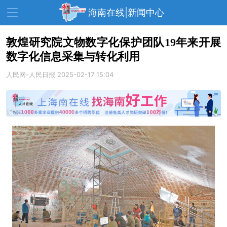
海南在线|新闻中心
敦煌研究院文物数字化保护团队19年来开展
数字化信息采集与转化利用
资讯中心
热点
旅游
人民网-人民日报
2025-02-17 15:04
文体
消费
财经
教育
健康
房产
家装
交通
美食
生活
演出
活动
展会
走读海南
周末去哪儿
人才在线
天涯企服