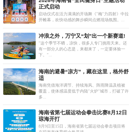
2026年海南省“全民健身日”主题活动
正式启动
启动仪式在活力满满的开场舞《"梅"力四射》中拉
开帷幕，欢快动感的舞步瞬间点燃现场氛围。...
冲浪之外，万宁又“划”出一个新赛道!
"这个季节不晒，凉快，很多人专门挑雨天来。还
有一部分人的心态是，来都来了，一定要体验一
下。"...
海南的避暑“凉方”，藏在这里，格外舒
适
海南凭借海洋调节、持续海风、阵雨降温及植被
覆盖，使体感温度低于内陆"火炉"城市，打破了许
多...
海南省第七届运动会拳击比赛8月12日
琼海开打
8月9日至15日，海南省第七届运动会拳击项目将