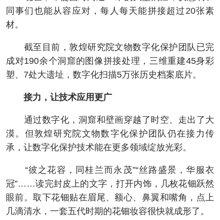
同事们也能从容应对，每人每天能拼接超过20张素
材。
截至目前，敦煌研究院文物数字化保护团队已完
成对190余个洞窟的图像拼接处理，三维重建45身彩
塑、7处大遗址，数字化扫描5万张历史档案底片。
接力，让技术应用更广
通过数字化，洞窟和壁画穿越了时空、走出了大
漠。但敦煌研究院文物数字化保护团队仍在接力传
承，让数字化保护技术能在更多领域绽放光彩。
“彼之花容，同桂兰而永茂”“丝路盛景，华服衣
冠”……读完封皮上的文字，打开内饰，几枚花钿跃然
眼前。取下花钿贴在眉尾、额心、鼻翼和嘴角，点上
几滴清水，一套五代时期的花钿妆容很快就成形了。