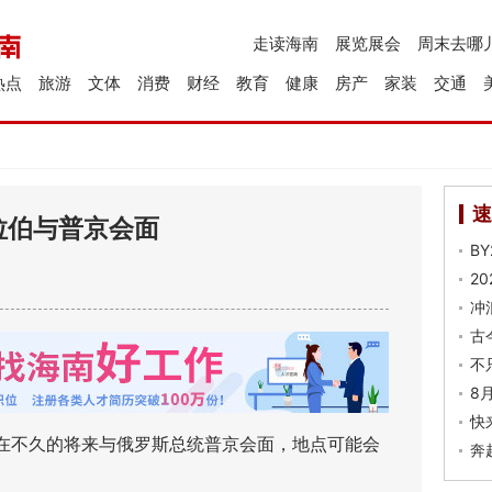
走读海南
展览展会
周末去哪
热点
旅游
文体
消费
财经
教育
健康
房产
家装
交通
速
拉伯与普京会面
B
2
冲
古
不
8
快
在不久的将来与俄罗斯总统普京会面，地点可能会
奔