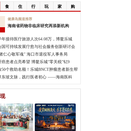
食
住
行
玩
家
购
7
健康岛频道推荐
海南省药物非临床研究再添新机构
月
半年接待医疗旅游人次64.08万，博鳌乐城
合国可持续发展疗愈与社会服务创新研讨会
医者仁心敬军魂” 海口市退役军人事务局
肝癌患者点亮希望 博鳌乐城“零关税”钇9
放50个救助名额！乐城BNCT肿瘤患者新生帮
寻东坡文脉，践行医者初心 ——海南医科
现