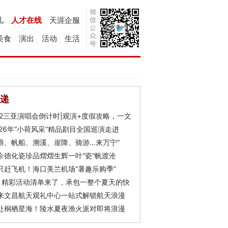
儿
人才在线
天涯企服
美食
演出
活动
生活
递
Y2三亚演唱会倒计时|观演+度假攻略，一文
026年“小荷风采”精品剧目全国巡演走进
浪、帆船、溯溪、崖降、骑游…来万宁“
今德化瓷珍品熠熠生辉一叶“瓷”帆渡沧
只赶飞机！海口美兰机场“暑趣乐购季”
月精彩活动清单来了，承包一整个夏天的快
来文昌航天观礼中心一站式解锁航天浪漫
赴桐栖星海！陵水夏夜渔火派对即将浪漫