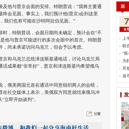
医
及他与普京会面的安排。特朗普说：“我将主要通
最终会见面。事实上，我们预计他(普京)会到这里
斯)，我们也有可能在沙特阿拉伯见面。”
8
时，特朗普说，会面日期尚未确定，预计会在“不
上
将是他与普京可能进行的多次会面中的首次。特朗普
联
件，尚未承诺访问乌克兰，但会予以考虑。
“
京和乌克兰总统泽连斯基通电话，讨论乌克兰局
为
通话成果都“非常好”，普京和泽连斯基均希望俄乌
开
追
，俄美两国元首在通话中同意组织两人的会晤，
普在社交媒体上表示，美俄双方同意就结束俄乌冲
发
队“立即开始谈判”。