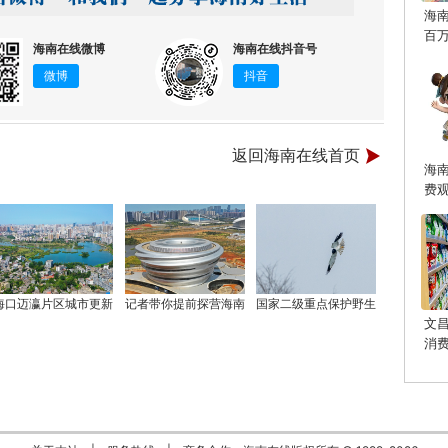
海
百
海南在线微博
海南在线抖音号
微博
抖音
返回海南在线首页
海
费
海口迈瀛片区城市更新
记者带你提前探营海南
国家二级重点保护野生
文
消