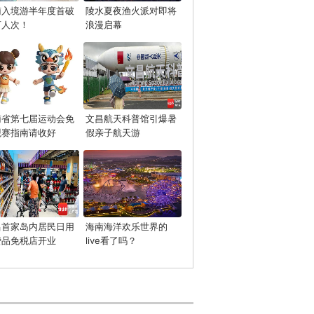
南入境游半年度首破
陵水夏夜渔火派对即将
万人次！
浪漫启幕
南省第七届运动会免
文昌航天科普馆引爆暑
观赛指南请收好
假亲子航天游
昌首家岛内居民日用
海南海洋欢乐世界的
费品免税店开业
live看了吗？