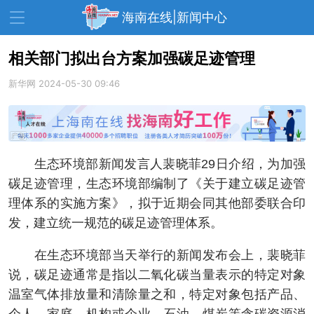
海南在线|新闻中心
相关部门拟出台方案加强碳足迹管理
新华网
资讯中心
2024-05-30 09:46
热点
旅游
文体
消费
财经
教育
健康
房产
生态环境部新闻发言人裴晓菲29日介绍，为加强
家装
交通
美食
碳足迹管理，生态环境部编制了《关于建立碳足迹管
生活
演出
活动
理体系的实施方案》，拟于近期会同其他部委联合印
发，建立统一规范的碳足迹管理体系。
展会
走读海南
周末去哪儿
在生态环境部当天举行的新闻发布会上，裴晓菲
人才在线
天涯企服
说，碳足迹通常是指以二氧化碳当量表示的特定对象
温室气体排放量和清除量之和，特定对象包括产品、