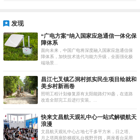
发现
“广电方案”纳入国家应急通信一体化保
障体系
面向未来，中国广电将深度融入国家应急通信保
障体系，加快技术迭代与能力升级，全面强化极
端场景...
昌江七叉镇乙洞村抓实民生项目绘就和
美乡村新画卷
照明工程计划修复原有太阳能路灯90盏，在道路
改造全部完工后进行安装。...
快来文昌航天观礼中心一站式解锁航天
浪漫
文昌航天观礼中心占地七千多平方米，日之塔、
月之塔两座阶梯观礼台视野开阔，两座看台采用