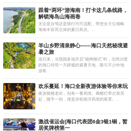
跟着“两环”游海南！打卡这几条线路，
解锁海岛山海画卷
无论是自驾还是骑行均可适配，带您全方位领略
海南丰富而立体的夏日风光。...
羊山乡野清泉静心——海口天然秘境避
暑之旅
连日来，当我国多地开启"烧烤模式"时，北纬20度
的海口却凭一方静谧的避暑天地，吸引不少外地
游客...
欢乐蔓延！海口全新夜游体验等你来玩
夜游骑楼老街，别有一番风情。廊檐灯带次第亮
起，随手一拍，便是浓郁南洋风情的夜景。...
激战省运会|海口代表团6金3银1铜，暂
居奖牌榜第一