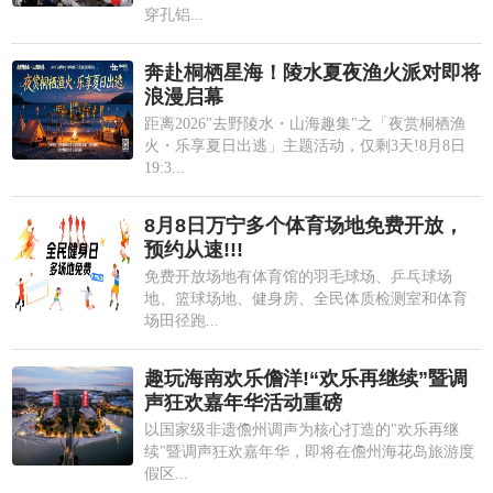
穿孔铝...
奔赴桐栖星海！陵水夏夜渔火派对即将
浪漫启幕
距离2026"去野陵水・山海趣集"之「夜赏桐栖渔
火・乐享夏日出逃」主题活动，仅剩3天!8月8日
19:3...
8月8日万宁多个体育场地免费开放，
预约从速!!!
免费开放场地有体育馆的羽毛球场、乒乓球场
地、篮球场地、健身房、全民体质检测室和体育
场田径跑...
趣玩海南欢乐儋洋!“欢乐再继续”暨调
声狂欢嘉年华活动重磅
以国家级非遗儋州调声为核心打造的"欢乐再继
续"暨调声狂欢嘉年华，即将在儋州海花岛旅游度
假区...