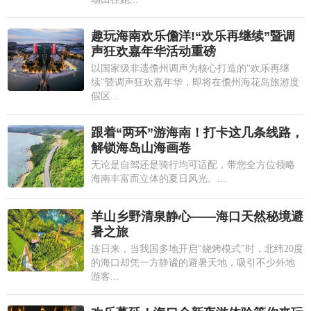
趣玩海南欢乐儋洋!“欢乐再继续”暨调
声狂欢嘉年华活动重磅
以国家级非遗儋州调声为核心打造的"欢乐再继
续"暨调声狂欢嘉年华，即将在儋州海花岛旅游度
假区...
跟着“两环”游海南！打卡这几条线路，
解锁海岛山海画卷
无论是自驾还是骑行均可适配，带您全方位领略
海南丰富而立体的夏日风光。...
羊山乡野清泉静心——海口天然秘境避
暑之旅
连日来，当我国多地开启"烧烤模式"时，北纬20度
的海口却凭一方静谧的避暑天地，吸引不少外地
游客...