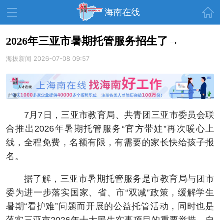
首页
海南在线
2026年三亚市暑期托管服务招生了→
海拔新闻
资讯中心
2026-07-08 09:57
热点
旅游
文体
消费
财经
教育
健康
房产
7月7日，三亚市教育局、共青团三亚市委员会联
家装
交通
美食
合推出2026年暑期托管服务“官方带娃”再次暖心上
生活
演出
活动
线，全程免费，名额有限，有需要的家长快给孩子报
名。
展会
走读海南
周末去哪儿
据了解，三亚市暑期托管服务是市教育局与团市
人才在线
天涯企服
委为进一步落实国家、省、市“双减”政策，缓解学生
暑期“看护难”问题而开展的公益托管活动，同时也是