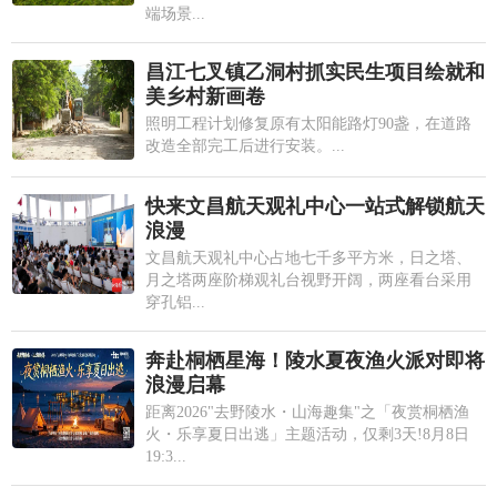
端场景...
昌江七叉镇乙洞村抓实民生项目绘就和
美乡村新画卷
照明工程计划修复原有太阳能路灯90盏，在道路
改造全部完工后进行安装。...
快来文昌航天观礼中心一站式解锁航天
浪漫
文昌航天观礼中心占地七千多平方米，日之塔、
月之塔两座阶梯观礼台视野开阔，两座看台采用
穿孔铝...
奔赴桐栖星海！陵水夏夜渔火派对即将
浪漫启幕
距离2026"去野陵水・山海趣集"之「夜赏桐栖渔
火・乐享夏日出逃」主题活动，仅剩3天!8月8日
19:3...