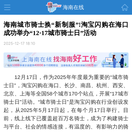
首页
海南在线
海南城市骑士换“新制服”!淘宝闪购在海口
成功举办“12·17城市骑士日”活动
资讯中心
热点
旅游
2025-12-17 18:10
文体
消费
财经
教育
健康
房产
家装
交通
美食
12月17日，作为2025年年度最为重要的“城市骑
生活
演出
活动
士日”，淘宝闪购在海口、长沙、南昌、杭州、西安、
北京、上海等全国58个城市170个站点，开展“17城市
展会
走读海南
周末去哪儿
骑士日”活动。“城市骑士日”是淘宝闪购在行业创设发
人才在线
天涯企服
起，从2025年5月17日起，在每个月17日举行。目
前，线上线下已覆盖超百万名骑士，成为了构建骑士
与平台、社会的情感连接，有温度的、有影响力的骑