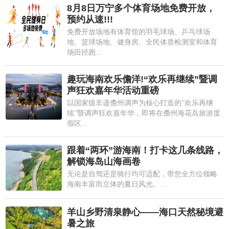
8月8日万宁多个体育场地免费开放，
预约从速!!!
免费开放场地有体育馆的羽毛球场、乒乓球场
地、篮球场地、健身房、全民体质检测室和体育
场田径跑...
趣玩海南欢乐儋洋!“欢乐再继续”暨调
声狂欢嘉年华活动重磅
以国家级非遗儋州调声为核心打造的"欢乐再继
续"暨调声狂欢嘉年华，即将在儋州海花岛旅游度
假区...
跟着“两环”游海南！打卡这几条线路，
解锁海岛山海画卷
无论是自驾还是骑行均可适配，带您全方位领略
海南丰富而立体的夏日风光。...
羊山乡野清泉静心——海口天然秘境避
暑之旅