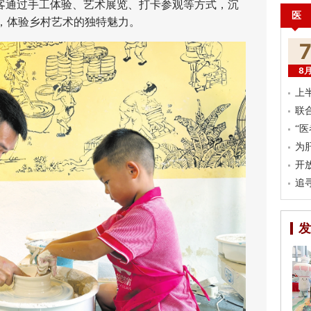
游客通过手工体验、艺术展览、打卡参观等方式，沉
医
，体验乡村艺术的独特魅力。
8
上
联
“
为
开
追
发