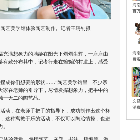
海
百
陶艺美学馆体验陶艺制作。记者王聘钊摄
海
幅幅充满想象力的墙绘在阳光下熠熠生辉，一座座由
费
落有致分布其中，记者行走在蜿蜒的村道上，感受
成你们想要的形状……”陶艺美学馆里，不少亲
大家在老师的引导下，尽情发挥想象力，把手中的
独一无二的陶艺品。
文
消
活动，在老师手把手的指导下，成功制作出这个杯
说，这种寓教于乐的活动，不仅可以陶冶情操，也进
力。
’体验活动，包括陶艺、灰塑、书法、棕编等，游