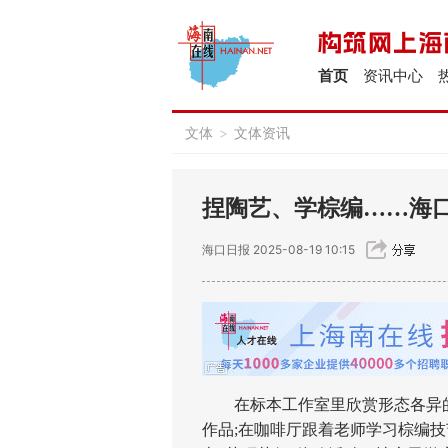
首页
资讯中心
文体
>
文体资讯
捏陶艺、学棕编……海口
海口日报
2025-08-19 10:15
在标本工作室里欣赏形态各异的
作品;在咖啡厅跟着老师学习棕编技艺