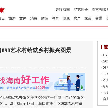
走读海南
展览展会
周末去哪
热点
旅游
文体
消费
财经
教育
健康
房产
家装
交通
速
898艺术村绘就乡村振兴图景
B
2
冲
古
不
8
快
动物标本;去陶艺美学馆创作一件属于自己的陶艺
奔
……8月8日至18日，海口市美兰区898艺术村举