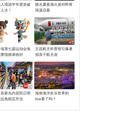
南入境游半年度首破
陵水夏夜渔火派对即将
万人次！
浪漫启幕
南省第七届运动会免
文昌航天科普馆引爆暑
观赛指南请收好
假亲子航天游
昌首家岛内居民日用
海南海洋欢乐世界的
费品免税店开业
live看了吗？