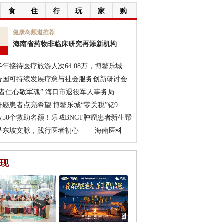
食
住
行
玩
家
购
7
健康岛频道推荐
海南省药物非临床研究再添新机构
月
半年接待医疗旅游人次64.08万，博鳌乐城
合国可持续发展疗愈与社会服务创新研讨会
医者仁心敬军魂” 海口市退役军人事务局
肝癌患者点亮希望 博鳌乐城“零关税”钇9
放50个救助名额！乐城BNCT肿瘤患者新生帮
寻东坡文脉，践行医者初心 ——海南医科
现