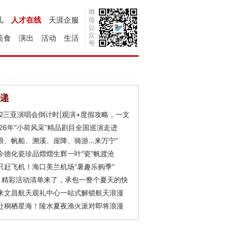
儿
人才在线
天涯企服
美食
演出
活动
生活
递
Y2三亚演唱会倒计时|观演+度假攻略，一文
026年“小荷风采”精品剧目全国巡演走进
浪、帆船、溯溪、崖降、骑游…来万宁“
今德化瓷珍品熠熠生辉一叶“瓷”帆渡沧
只赶飞机！海口美兰机场“暑趣乐购季”
月精彩活动清单来了，承包一整个夏天的快
来文昌航天观礼中心一站式解锁航天浪漫
赴桐栖星海！陵水夏夜渔火派对即将浪漫