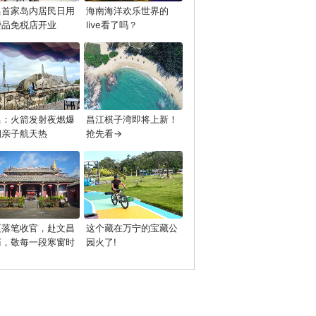
昌首家岛内居民日用
海南海洋欢乐世界的
费品免税店开业
live看了吗？
昌：火箭发射夜燃爆
昌江棋子湾即将上新！
期亲子航天热
抢先看→
夏落笔收官，赴文昌
这个藏在万宁的宝藏公
庙，敬每一段寒窗时
园火了!