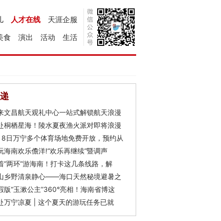
儿
人才在线
天涯企服
美食
演出
活动
生活
递
来文昌航天观礼中心一站式解锁航天浪漫
赴桐栖星海！陵水夏夜渔火派对即将浪漫
月8日万宁多个体育场地免费开放，预约从
玩海南欢乐儋洋!“欢乐再继续”暨调声
着“两环”游海南！打卡这几条线路，解
山乡野清泉静心——海口天然秘境避暑之
瑕版“玉漱公主”360°亮相！海南省博这
赴万宁凉夏 | 这个夏天的游玩任务已就