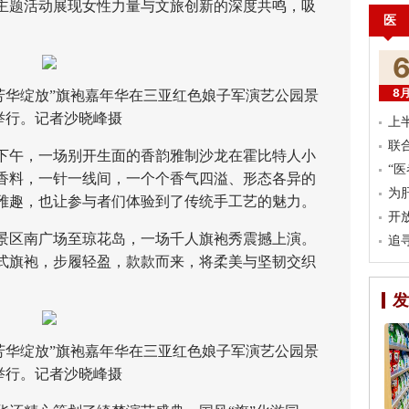
主题活动展现女性力量与文旅创新的深度共鸣，吸
医
8
境·芳华绽放”旗袍嘉年华在三亚红色娘子军演艺公园景
举行。记者沙晓峰摄
上
联
下午，一场别开生面的香韵雅制沙龙在霍比特人小
“
香料，一针一线间，一个个香气四溢、形态各异的
为
雅趣，也让参与者们体验到了传统手工艺的魅力。
开
景区南广场至琼花岛，一场千人旗袍秀震撼上演。
追
式旗袍，步履轻盈，款款而来，将柔美与坚韧交织
发
境·芳华绽放”旗袍嘉年华在三亚红色娘子军演艺公园景
举行。记者沙晓峰摄