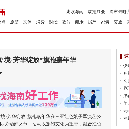
走读海南
展览展会
周末去哪
热点
旅游
文体
消费
财经
教育
健康
房产
家装
交通
速
旗’境·芳华绽放”旗袍嘉年华
快
奔
8
趣
跟
羊
无
旗’境·芳华绽放”旗袍嘉年华在三亚红色娘子军演艺公
奔
”国际劳动妇女节，活动以旗袍文化为纽带，融合红色