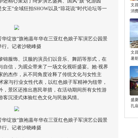
精心策划了绮梦演艺盛典、国风“旗”化游园
文
女王”全域狂拍SHOW以及“琼花说”时代论坛等一
消
境·芳华绽放”旗袍嘉年华在三亚红色娘子军演艺公园景
举行。记者沙晓峰摄
文
暑
锦服饰、汉服的演员们以音乐、舞蹈等形式，在
与自信，为观众带来了一场文化视听盛宴。她·视界
家的杰作，从不同角度诠释了传统文化与女性主
艺术家与行业女性代表，以红色娘子军精神为纽带，
外，景区还推出惠民举措，在活动期间所有女性游
游客沉浸式体验红色文化与民族风情。
盛
孔
光
境·芳华绽放”旗袍嘉年华在三亚红色娘子军演艺公园景
举行。记者沙晓峰摄