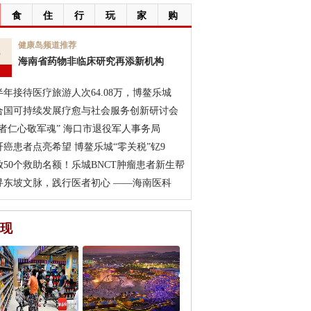
食
住
行
玩
家
购
6
健康岛频道推荐
海南省药物非临床研究再添新机构
月
半年接待医疗旅游人次64.08万，博鳌乐城
合国可持续发展疗愈与社会服务创新研讨会
医者仁心敬军魂” 海口市退役军人事务局
肝癌患者点亮希望 博鳌乐城“零关税”钇9
放50个救助名额！乐城BNCT肿瘤患者新生帮
寻东坡文脉，践行医者初心 ——海南医科
现