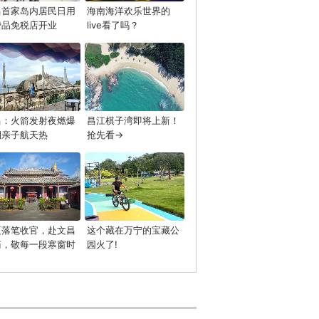
昌首家岛内居民日用
海南海洋欢乐世界的
费品免税店开业
live看了吗？
昌：火箭发射夜燃爆
昌江棋子湾即将上新！
期亲子航天热
抢先看→
夏落笔收官，赴文昌
这个藏在万宁的宝藏公
庙，敬每一段寒窗时
园火了!