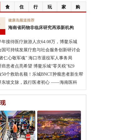
食
住
行
玩
家
购
6
健康岛频道推荐
海南省药物非临床研究再添新机构
月
半年接待医疗旅游人次64.08万，博鳌乐城
合国可持续发展疗愈与社会服务创新研讨会
医者仁心敬军魂” 海口市退役军人事务局
肝癌患者点亮希望 博鳌乐城“零关税”钇9
放50个救助名额！乐城BNCT肿瘤患者新生帮
寻东坡文脉，践行医者初心 ——海南医科
现