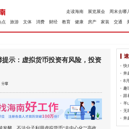
走读海南
展览展会
周末去哪
热点
旅游
文体
消费
财经
教育
健康
房产
家装
交通
速
馨提示：虚拟货币投资有风险，投资
快
奔
8
趣
跟
羊
无
奔
酵，不法分子利用虚拟货币“去中心化”“高收