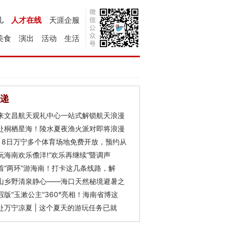
儿
人才在线
天涯企服
美食
演出
活动
生活
递
来文昌航天观礼中心一站式解锁航天浪漫
赴桐栖星海！陵水夏夜渔火派对即将浪漫
月8日万宁多个体育场地免费开放，预约从
玩海南欢乐儋洋!“欢乐再继续”暨调声
着“两环”游海南！打卡这几条线路，解
山乡野清泉静心——海口天然秘境避暑之
瑕版“玉漱公主”360°亮相！海南省博这
赴万宁凉夏 | 这个夏天的游玩任务已就