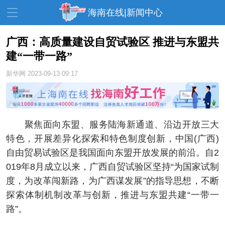
海南在线|新闻中心
广西：高质量建设自贸试验区 推进与东盟共
建“一带一路”
资讯中心
热点
旅游
新华网
2023-09-13 09:17
文体
消费
财经
教育
健康
房产
家装
交通
美食
聚焦面向东盟、服务陆海新通道、沿边开放三大
特色，开展差异化探索和特色制度创新，中国(广西)
生活
演出
活动
自由贸易试验区是我国面向东盟开放发展的前沿。自2
展会
走读海南
周末去哪儿
019年8月成立以来，广西自贸试验区坚持“为国家试制
度，为改革闯新路，为广西谋发展”的指导思想，不断
人才在线
天涯企服
探索体制机制改革与创新，推进与东盟共建“一带一
路”。