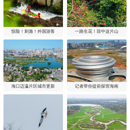
惊险！刺激！外国游客
一路生花！琼中这片山
海口迈瀛片区城市更新
记者带你提前探营海南