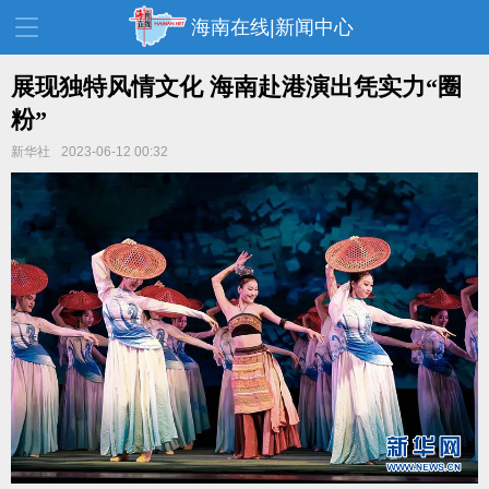
海南在线|新闻中心
展现独特风情文化 海南赴港演出凭实力“圈
粉”
资讯中心
热点
旅游
新华社
2023-06-12 00:32
文体
消费
财经
教育
健康
房产
家装
交通
美食
生活
演出
活动
展会
走读海南
周末去哪儿
人才在线
天涯企服