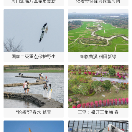
海口迈瀛片区城市更新
记者带你提前探营海南
国家二级重点保护野生
春临曲溪 稻田新绿
“蛇桥”浮春水 踏青
三亚：盛开三角梅 春