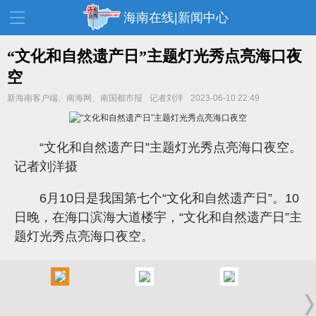
海南在线|新闻中心
“文化和自然遗产日”主题灯光秀点亮海口夜
空
资讯中心
热点
旅游
新海南客户端、南海网、南国都市报
记者刘洋
2023-06-10 22:49
文体
消费
财经
教育
健康
房产
“文化和自然遗产日”主题灯光秀点亮海口夜空。
记者刘洋摄
家装
交通
美食
6月10日是我国第七个“文化和自然遗产日”。10
生活
演出
活动
日晚，在海口滨海大道楼宇，“文化和自然遗产日”主
展会
走读海南
周末去哪儿
题灯光秀点亮海口夜空。
人才在线
天涯企服