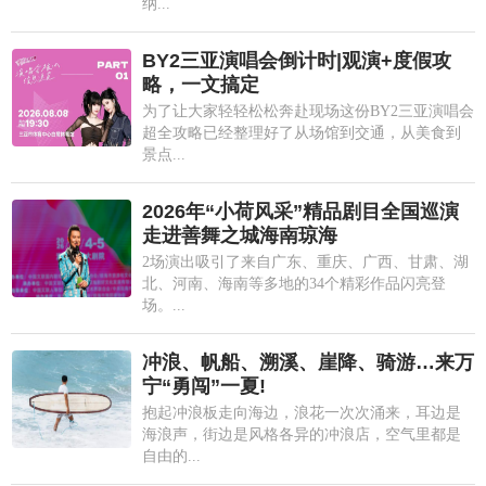
纳...
BY2三亚演唱会倒计时|观演+度假攻
略，一文搞定
为了让大家轻轻松松奔赴现场这份BY2三亚演唱会
超全攻略已经整理好了从场馆到交通，从美食到
景点...
2026年“小荷风采”精品剧目全国巡演
走进善舞之城海南琼海
2场演出吸引了来自广东、重庆、广西、甘肃、湖
北、河南、海南等多地的34个精彩作品闪亮登
场。...
冲浪、帆船、溯溪、崖降、骑游…来万
宁“勇闯”一夏!
抱起冲浪板走向海边，浪花一次次涌来，耳边是
海浪声，街边是风格各异的冲浪店，空气里都是
自由的...