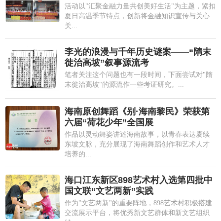
活动以"汇聚金融力量共创美好生活"为主题，紧扣
夏日高温季节特点，创新将金融知识宣传与关心
关...
李光的浪漫与千年历史谜案——“隋末
徙治高坡”叙事源流考
笔者关注这个问题也有一段时间，下面尝试对"隋
末徙治高坡"的源流作一些考证研究。...
海南原创舞蹈《别·海南黎民》荣获第
六届“荷花少年”全国展
作品以灵动舞姿讲述海南故事，以青春表达赓续
东坡文脉，充分展现了海南舞蹈创作和艺术人才
培养的...
海口江东新区898艺术村入选第四批中
国文联“文艺两新”实践
作为"文艺两新"的重要阵地，898艺术村积极搭建
交流展示平台，将优秀新文艺群体和新文艺组织