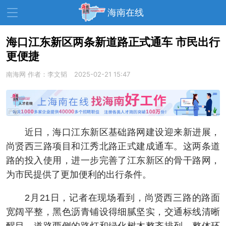
海南在线
海口江东新区两条新道路正式通车 市民出行
更便捷
资讯中心
热点
旅游
南海网
作者：李文韬
2025-02-21 15:47
文体
消费
财经
教育
健康
房产
家装
交通
美食
近日，海口江东新区基础路网建设迎来新进展，
生活
演出
活动
尚贤西三路项目和江秀北路正式建成通车。这两条道
路的投入使用，进一步完善了江东新区的骨干路网，
展会
走读海南
周末去哪儿
为市民提供了更加便利的出行条件。
人才在线
天涯企服
2月21日，记者在现场看到，尚贤西三路的路面
宽阔平整，黑色沥青铺设得细腻坚实，交通标线清晰