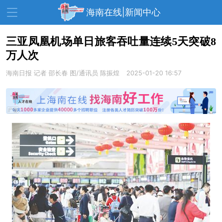
海南在线|新闻中心
三亚凤凰机场单日旅客吞吐量连续5天突破8
万人次
资讯中心
热点
旅游
海南日报
记者 邵长春 图/通讯员 陈振煌
2025-01-20 16:57
文体
消费
财经
教育
健康
房产
家装
交通
美食
生活
演出
活动
展会
走读海南
周末去哪儿
人才在线
天涯企服