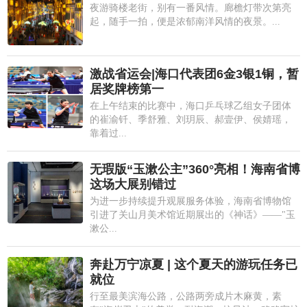
夜游骑楼老街，别有一番风情。廊檐灯带次第亮
起，随手一拍，便是浓郁南洋风情的夜景。...
激战省运会|海口代表团6金3银1铜，暂
居奖牌榜第一
在上午结束的比赛中，海口乒乓球乙组女子团体
的崔渝钎、季舒雅、刘玥辰、郝壹伊、侯婧瑶，
靠着过...
无瑕版“玉漱公主”360°亮相！海南省博
这场大展别错过
为进一步持续提升观展服务体验，海南省博物馆
引进了关山月美术馆近期展出的《神话》——"玉
漱公...
奔赴万宁凉夏 | 这个夏天的游玩任务已
就位
行至最美滨海公路，公路两旁成片木麻黄，素