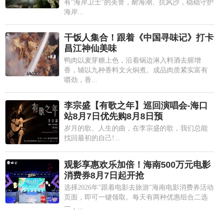
有"海岸卫士"的美誉，耐海潮、抗风沙，稳稳守护
海岸...
干饭人集合！跟着《中国寻味记》打卡
昌江神仙美味
鸭肉以麦芽糖上色，沿着锅边淋入料酒去腥增
香，辅以九种香料文火焖煮。成品肉质紧实富有
嚼劲，香...
李宗盛【有歌之年】巡回演唱会-海口
站8月7日优先购8月8日预
岁月的歌、人生的曲，在李宗盛的歌，我们总能
找回最初的自己!...
观影享惠欢乐加倍！海南500万元电影
消费券8月7日起开抢
选择2026年"跟着电影去旅游"海南电影消费券活动
页面，即可一键领取。每天有两种优惠组合二选
一，...