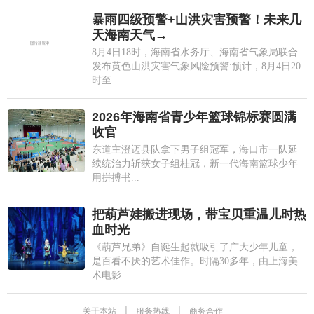
暴雨四级预警+山洪灾害预警！未来几
天海南天气→
8月4日18时，海南省水务厅、海南省气象局联合
发布黄色山洪灾害气象风险预警:预计，8月4日20
时至...
2026年海南省青少年篮球锦标赛圆满
收官
东道主澄迈县队拿下男子组冠军，海口市一队延
续统治力斩获女子组桂冠，新一代海南篮球少年
用拼搏书...
把葫芦娃搬进现场，带宝贝重温儿时热
血时光
《葫芦兄弟》自诞生起就吸引了广大少年儿童，
是百看不厌的艺术佳作。时隔30多年，由上海美
术电影...
关于本站
|
服务热线
|
商务合作