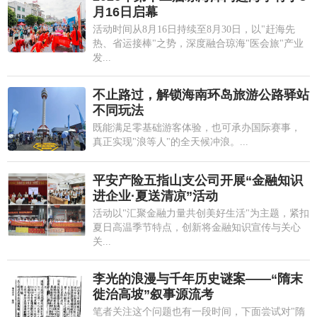
月16日启幕
活动时间从8月16日持续至8月30日，以"赶海先
热、省运接棒"之势，深度融合琼海"医会旅"产业
发...
不止路过，解锁海南环岛旅游公路驿站
不同玩法
既能满足零基础游客体验，也可承办国际赛事，
真正实现"浪等人"的全天候冲浪。...
平安产险五指山支公司开展“金融知识
进企业·夏送清凉”活动
活动以"汇聚金融力量共创美好生活"为主题，紧扣
夏日高温季节特点，创新将金融知识宣传与关心
关...
李光的浪漫与千年历史谜案——“隋末
徙治高坡”叙事源流考
笔者关注这个问题也有一段时间，下面尝试对"隋