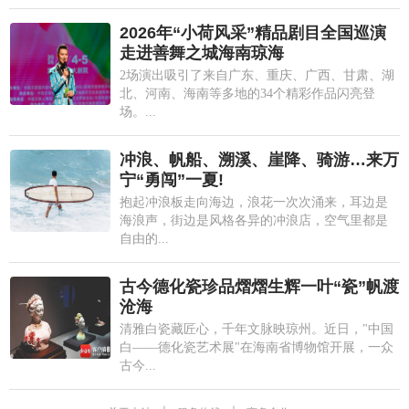
2026年“小荷风采”精品剧目全国巡演
走进善舞之城海南琼海
2场演出吸引了来自广东、重庆、广西、甘肃、湖
北、河南、海南等多地的34个精彩作品闪亮登
场。...
冲浪、帆船、溯溪、崖降、骑游…来万
宁“勇闯”一夏!
抱起冲浪板走向海边，浪花一次次涌来，耳边是
海浪声，街边是风格各异的冲浪店，空气里都是
自由的...
古今德化瓷珍品熠熠生辉一叶“瓷”帆渡
沧海
清雅白瓷藏匠心，千年文脉映琼州。近日，"中国
白——德化瓷艺术展"在海南省博物馆开展，一众
古今...