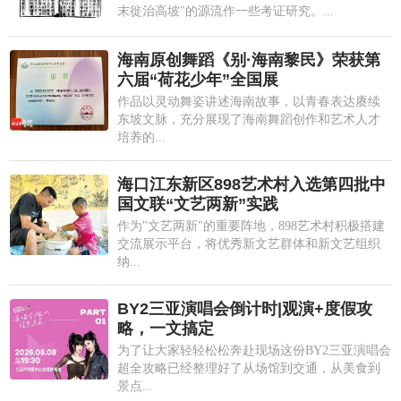
末徙治高坡"的源流作一些考证研究。...
海南原创舞蹈《别·海南黎民》荣获第
六届“荷花少年”全国展
作品以灵动舞姿讲述海南故事，以青春表达赓续
东坡文脉，充分展现了海南舞蹈创作和艺术人才
培养的...
海口江东新区898艺术村入选第四批中
国文联“文艺两新”实践
作为"文艺两新"的重要阵地，898艺术村积极搭建
交流展示平台，将优秀新文艺群体和新文艺组织
纳...
BY2三亚演唱会倒计时|观演+度假攻
略，一文搞定
为了让大家轻轻松松奔赴现场这份BY2三亚演唱会
超全攻略已经整理好了从场馆到交通，从美食到
景点...