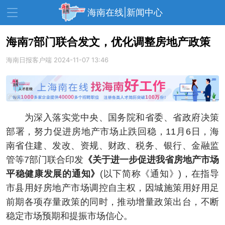
海南在线|新闻中心
海南7部门联合发文，优化调整房地产政策
海南日报客户端
资讯中心
2024-11-07 13:46
热点
旅游
文体
消费
财经
教育
健康
房产
为深入落实党中央、国务院和省委、省政府决策
家装
交通
美食
部署，努力促进房地产市场止跌回稳，11月6日，海
生活
演出
活动
南省住建、发改、资规、财政、税务、银行、金融监
管等7部门联合印发
《关于进一步促进我省房地产市场
展会
走读海南
周末去哪儿
平稳健康发展的通知》
(以下简称《通知》)，在指导
人才在线
天涯企服
市县用好房地产市场调控自主权，因城施策用好用足
前期各项存量政策的同时，推动增量政策出台，不断
稳定市场预期和提振市场信心。