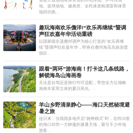
免费开放场地有体育馆的羽毛球场、乒乓球场
地、篮球场地、健身房、全民体质检测室和体育
场田径跑...
趣玩海南欢乐儋洋!“欢乐再继续”暨调
声狂欢嘉年华活动重磅
以国家级非遗儋州调声为核心打造的"欢乐再继
续"暨调声狂欢嘉年华，即将在儋州海花岛旅游度
假区...
跟着“两环”游海南！打卡这几条线路，
解锁海岛山海画卷
无论是自驾还是骑行均可适配，带您全方位领略
海南丰富而立体的夏日风光。...
羊山乡野清泉静心——海口天然秘境避
暑之旅
连日来，当我国多地开启"烧烤模式"时，北纬20度
的海口却凭一方静谧的避暑天地，吸引不少外地
游客...