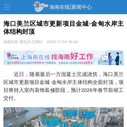
海南在线|新闻中心
海口美兰区城市更新项目金城·金甸水岸主
体结构封顶
资讯中心
热点
旅游
海南在线
通讯员:王聘钊
2024-11-04 18:44
文体
消费
财经
教育
健康
房产
家装
交通
美食
近日，随着最后一方混凝土完成浇筑，海口美兰
生活
演出
活动
区城市更新项目金城·金甸水岸主体结构全面封顶，项
目将转入室内装饰装修阶段，预计2026年春节前竣工
展会
走读海南
周末去哪儿
交付。
人才在线
天涯企服