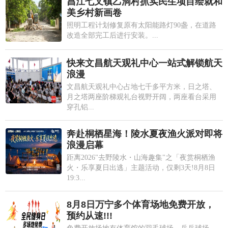
昌江七叉镇乙洞村抓实民生项目绘就和
美乡村新画卷
照明工程计划修复原有太阳能路灯90盏，在道路
改造全部完工后进行安装。...
快来文昌航天观礼中心一站式解锁航天
浪漫
文昌航天观礼中心占地七千多平方米，日之塔、
月之塔两座阶梯观礼台视野开阔，两座看台采用
穿孔铝...
奔赴桐栖星海！陵水夏夜渔火派对即将
浪漫启幕
距离2026"去野陵水・山海趣集"之「夜赏桐栖渔
火・乐享夏日出逃」主题活动，仅剩3天!8月8日
19:3...
8月8日万宁多个体育场地免费开放，
预约从速!!!